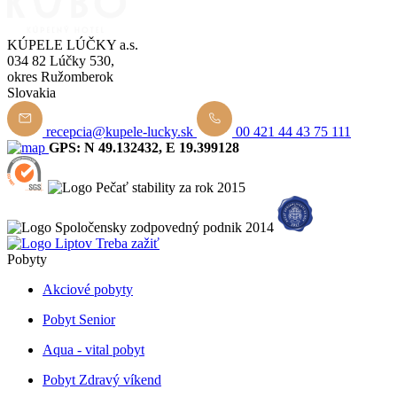
KÚPELE LÚČKY a.s.
034 82 Lúčky 530,
okres Ružomberok
Slovakia
recepcia@kupele-lucky.sk
00 421 44 43 75 111
GPS: N 49.132432, E 19.399128
Pobyty
Akciové pobyty
Pobyt Senior
Aqua - vital pobyt
Pobyt Zdravý víkend