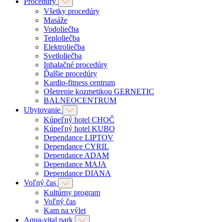
Procedúry
Všetky procedúry
Masáže
Vodoliečba
Teploliečba
Elektroliečba
Svetloliečba
Inhalačné procedúry
Ďalšie procedúry
Kardio-fitness centrum
Ošetrenie kozmetikou GERNETIC
BALNEOCENTRUM
Ubytovanie
Kúpeľný hotel CHOČ
Kúpeľný hotel KUBO
Dependance LIPTOV
Dependance CYRIL
Dependance ADAM
Dependance MAJA
Dependance DIANA
Voľný čas
Kultúrny program
Voľný čas
Kam na výlet
Aqua-vital park