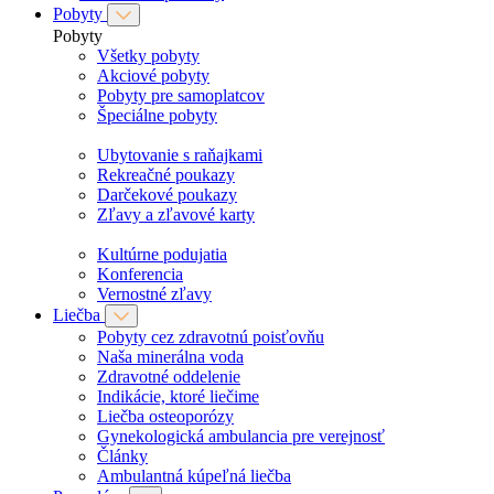
Pobyty
Pobyty
Všetky pobyty
Akciové pobyty
Pobyty pre samoplatcov
Špeciálne pobyty
Ubytovanie s raňajkami
Rekreačné poukazy
Darčekové poukazy
Zľavy a zľavové karty
Kultúrne podujatia
Konferencia
Vernostné zľavy
Liečba
Pobyty cez zdravotnú poisťovňu
Naša minerálna voda
Zdravotné oddelenie
Indikácie, ktoré liečime
Liečba osteoporózy
Gynekologická ambulancia pre verejnosť
Články
Ambulantná kúpeľná liečba