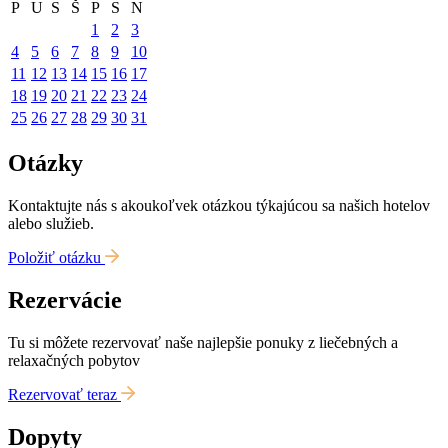
P
U
S
Š
P
S
N
1
2
3
4
5
6
7
8
9
10
11
12
13
14
15
16
17
18
19
20
21
22
23
24
25
26
27
28
29
30
31
Otázky
Kontaktujte nás s akoukoľvek otázkou týkajúcou sa našich hotelov
alebo služieb.
Položiť otázku
Rezervácie
Tu si môžete rezervovať naše najlepšie ponuky z liečebných a
relaxačných pobytov
Rezervovať teraz
Dopyty