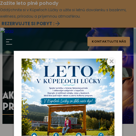
Zažite leto plné pohody
Oddýchnite si v Kúpeľoch Lúčky a užite si letnú dovolenku s bazénmi,
wellness, prírodou a príjemnou atmosférou.
REZERVUJTE SI POBYT :
KONTAKTUJTE NÁS
×
AKTUÁLNY KULTÚRNY
PROGRAM