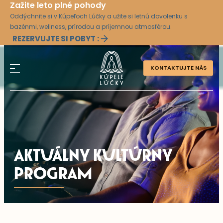
Zažite leto plné pohody
Oddýchnite si v Kúpeľoch Lúčky a užite si letnú dovolenku s
bazénmi, wellness, prírodou a príjemnou atmosférou.
REZERVUJTE SI POBYT :
KONTAKTUJTE NÁS
AKTUÁLNY KULTÚRNY
PROGRAM