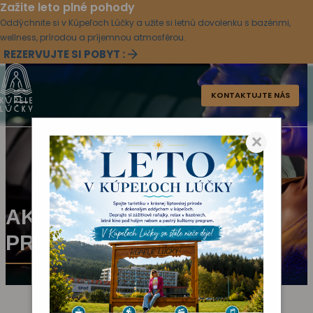
Zažite leto plné pohody
Oddýchnite si v Kúpeľoch Lúčky a užite si letnú dovolenku s bazénmi,
wellness, prírodou a príjemnou atmosférou.
REZERVUJTE SI POBYT :
KONTAKTUJTE NÁS
×
AKTUÁLNY KULTÚRNY
PROGRAM