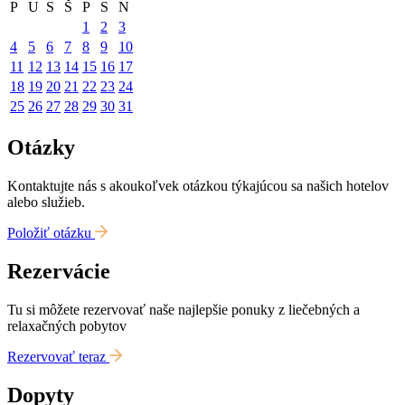
P
U
S
Š
P
S
N
1
2
3
4
5
6
7
8
9
10
11
12
13
14
15
16
17
18
19
20
21
22
23
24
25
26
27
28
29
30
31
Otázky
Kontaktujte nás s akoukoľvek otázkou týkajúcou sa našich hotelov
alebo služieb.
Položiť otázku
Rezervácie
Tu si môžete rezervovať naše najlepšie ponuky z liečebných a
relaxačných pobytov
Rezervovať teraz
Dopyty