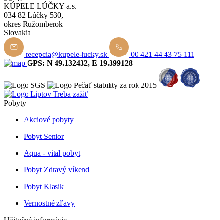
KÚPELE LÚČKY a.s.
034 82 Lúčky 530,
okres Ružomberok
Slovakia
recepcia@kupele-lucky.sk
00 421 44 43 75 111
GPS: N 49.132432, E 19.399128
Pobyty
Akciové pobyty
Pobyt Senior
Aqua - vital pobyt
Pobyt Zdravý víkend
Pobyt Klasik
Vernostné zľavy
Užitočné informácie