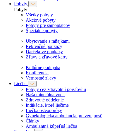
Pobyty
Pobyty
Všetky pobyty
Akciové pobyty
Pobyty pre samoplatcov
Špeciálne pobyty
Ubytovanie s raňajkami
Rekreačné poukazy
Darčekové poukazy
Zľavy a zľavové karty
Kultúrne podujatia
Konferencia
Vernostné zľavy
Liečba
Pobyty cez zdravotnú poisťovňu
Naša minerálna voda
Zdravotné oddelenie
Indikácie, ktoré liečime
Liečba osteoporózy
Gynekologická ambulancia pre verejnosť
Články
Ambulantná kúpeľná liečba