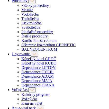
Procedúry
Všetky procedúry
Masáže
Vodoliečba
Teploliečba
Elektroliečba
Svetloliečba
Inhalačné procedúry
Ďalšie procedúry
Kardio-fitness centrum
Ošetrenie kozmetikou GERNETIC
BALNEOCENTRUM
Ubytovanie
Kúpeľný hotel CHOČ
Kúpeľný hotel KUBO
Dependance LIPTOV
Dependance CYRIL
Dependance ADAM
Dependance MAJA
Dependance DIANA
Voľný čas
Kultúrny program
Voľný čas
Kam na výlet
Aqua-vital park