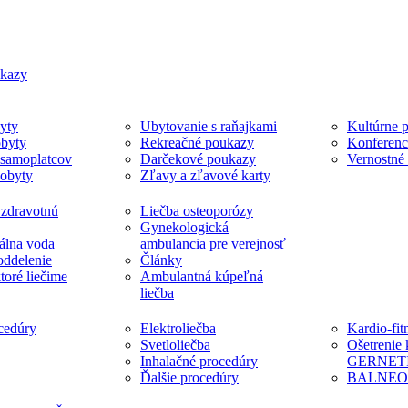
ukazy
yty
Ubytovanie s raňajkami
Kultúrne p
byty
Rekreačné poukazy
Konferenc
 samoplatcov
Darčekové poukazy
Vernostné
pobyty
Zľavy a zľavové karty
 zdravotnú
Liečba osteoporózy
Gynekologická
álna voda
ambulancia pre verejnosť
oddelenie
Články
ktoré liečime
Ambulantná kúpeľná
liečba
cedúry
Elektroliečba
Kardio-fit
Svetloliečba
Ošetrenie
Inhalačné procedúry
GERNET
Ďalšie procedúry
BALNE