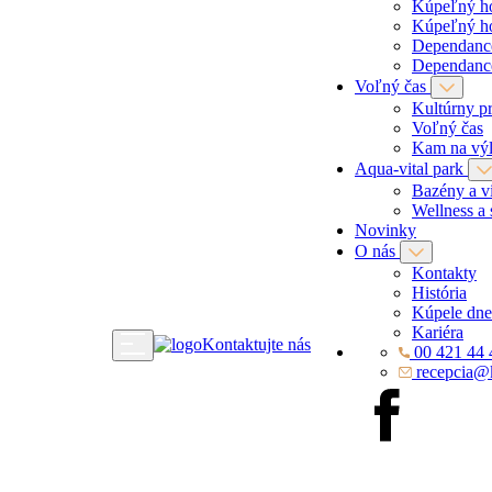
Kúpeľný h
Kúpeľný h
Dependan
Dependan
Voľný čas
Kultúrny p
Voľný čas
Kam na výl
Aqua-vital park
Bazény a vi
Wellness a 
Novinky
O nás
Kontakty
História
Kúpele dne
Kariéra
Kontaktujte nás
00 421 44 
recepcia@