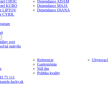
otel CHOČ
Dependance ADAM
otel KUBO
Dependance MAJA
ce LIPTOV
Dependance DIANA
ce CYRIL
rogram
et
tálny svet
soľná jaskyňa
Referencie
Ubytovací
Gastronómia
s
Náš tím
Politika kvality
43 75 111
kupele-lucky.sk