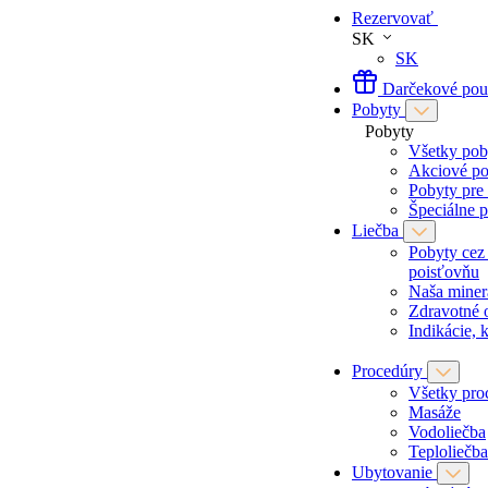
Rezervovať
SK
SK
Darčekové po
Pobyty
Pobyty
Všetky pob
Akciové po
Pobyty pre
Špeciálne 
Liečba
Pobyty cez
poisťovňu
Naša miner
Zdravotné 
Indikácie, 
Procedúry
Všetky pro
Masáže
Vodoliečba
Teploliečba
Ubytovanie