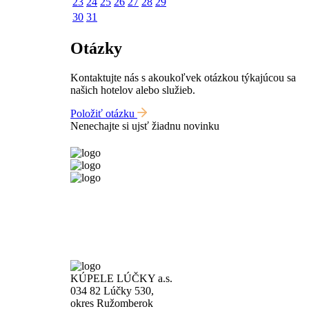
23
24
25
26
27
28
29
30
31
Otázky
Kontaktujte nás s akoukoľvek otázkou týkajúcou sa
našich hotelov alebo služieb.
Položiť otázku
Nenechajte si ujsť žiadnu novinku
KÚPELE LÚČKY a.s.
034 82 Lúčky 530,
okres Ružomberok