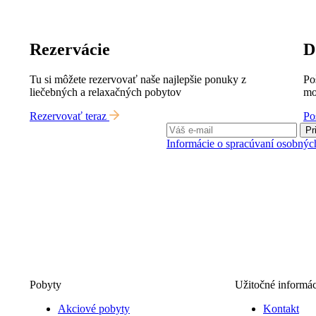
Rezervácie
D
Tu si môžete rezervovať naše najlepšie ponuky z
Po
liečebných a relaxačných pobytov
mo
Rezervovať teraz
Po
Pr
Informácie o spracúvaní osobnýc
Pobyty
Užitočné informác
Akciové pobyty
Kontakt