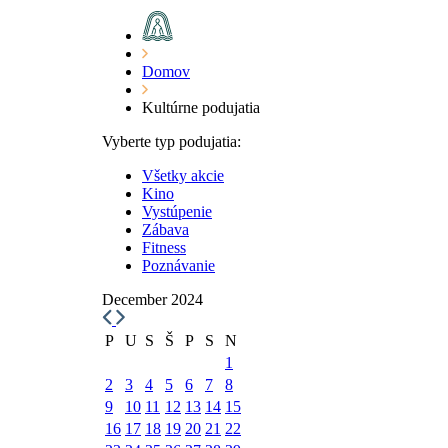
Domov
Kultúrne podujatia
Vyberte typ podujatia:
Všetky akcie
Kino
Vystúpenie
Zábava
Fitness
Poznávanie
December 2024
P
U
S
Š
P
S
N
1
2
3
4
5
6
7
8
9
10
11
12
13
14
15
16
17
18
19
20
21
22