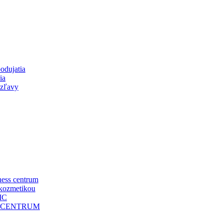
odujatia
ia
 zľavy
ness centrum
 kozmetikou
IC
OCENTRUM