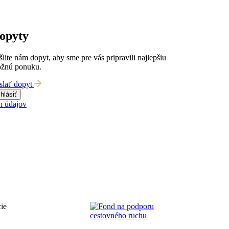
opyty
šlite nám dopyt, aby sme pre vás pripravili najlepšiu
žnú ponuku.
slať dopyt
ihlásiť
h údajov
ie