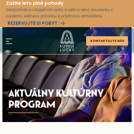
Zažite leto plné pohody
Oddýchnite si v Kúpeľoch Lúčky a užite si letnú dovolenku s
bazénmi, wellness, prírodou a príjemnou atmosférou.
REZERVUJTE SI POBYT :
KONTAKTUJTE NÁS
AKTUÁLNY KULTÚRNY
PROGRAM