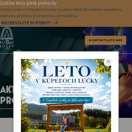
Zažite leto plné pohody
Oddýchnite si v Kúpeľoch Lúčky a užite si letnú dovolenku s bazénmi,
wellness, prírodou a príjemnou atmosférou.
REZERVUJTE SI POBYT :
KONTAKTUJTE NÁS
×
AKTUÁLNY KULTÚRNY
PROGRAM