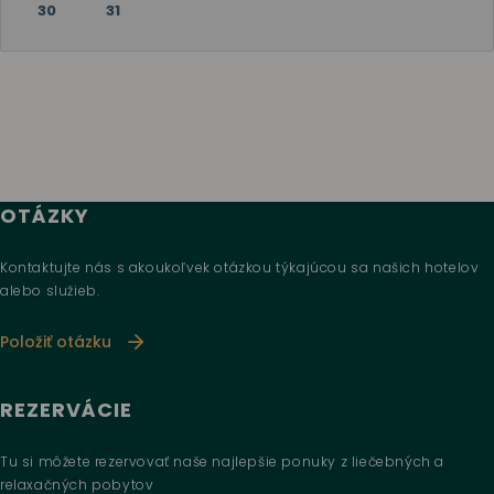
30
31
OTÁZKY
Kontaktujte nás s akoukoľvek otázkou týkajúcou sa našich hotelov
alebo služieb.
Položiť otázku
REZERVÁCIE
Tu si môžete rezervovať naše najlepšie ponuky z liečebných a
relaxačných pobytov