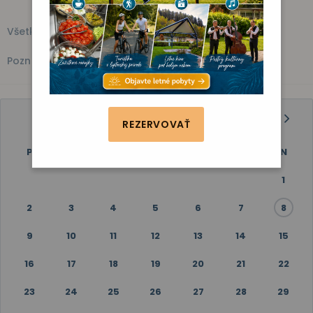
Všetky akcie
Kino
Vystúpenie
Zábava
Fitness
Poznávanie
DECEMBER 2024
REZERVOVAŤ
P
U
S
Š
P
S
N
1
2
3
4
5
6
7
8
9
10
11
12
13
14
15
16
17
18
19
20
21
22
23
24
25
26
27
28
29