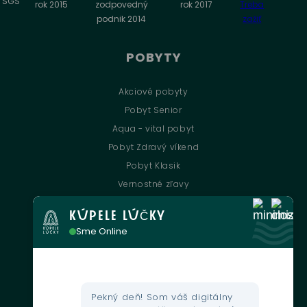
POBYTY
Akciové pobyty
Pobyt Senior
Aqua - vital pobyt
Pobyt Zdravý víkend
Pobyt Klasik
Vernostné zľavy
KÚPELE LÚČKY
UŽITOČNÉ INFORMÁCIE
Sme Online
Kontakt
Kultúrne podujatia
Gastronómia
Pekný deň! Som váš digitálny