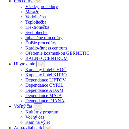
Procedúry
Všetky procedúry
Masáže
Vodoliečba
Teploliečba
Elektroliečba
Svetloliečba
Inhalačné procedúry
Ďalšie procedúry
Kardio-fitness centrum
Ošetrenie kozmetikou GERNETIC
BALNEOCENTRUM
Ubytovanie
Kúpeľný hotel CHOČ
Kúpeľný hotel KUBO
Dependance LIPTOV
Dependance CYRIL
Dependance ADAM
Dependance MAJA
Dependance DIANA
Voľný čas
Kultúrny program
Voľný čas
Kam na výlet
Aqua-vital park