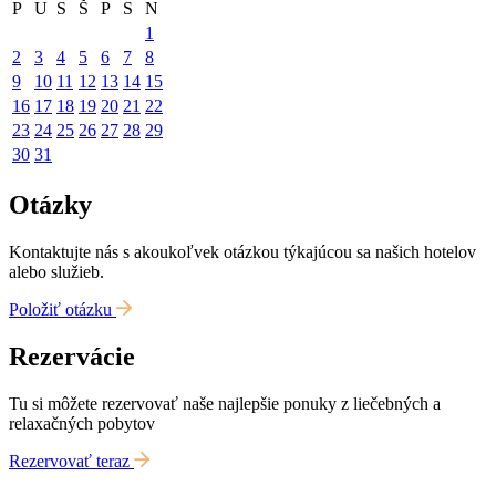
P
U
S
Š
P
S
N
1
2
3
4
5
6
7
8
9
10
11
12
13
14
15
16
17
18
19
20
21
22
23
24
25
26
27
28
29
30
31
Otázky
Kontaktujte nás s akoukoľvek otázkou týkajúcou sa našich hotelov
alebo služieb.
Položiť otázku
Rezervácie
Tu si môžete rezervovať naše najlepšie ponuky z liečebných a
relaxačných pobytov
Rezervovať teraz