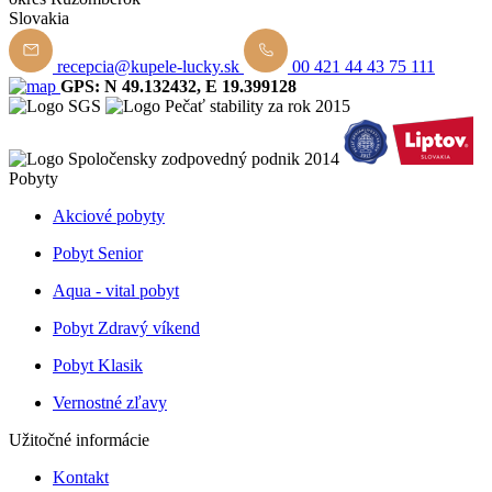
Slovakia
recepcia@kupele-lucky.sk
00 421 44 43 75 111
GPS: N 49.132432, E 19.399128
Pobyty
Akciové pobyty
Pobyt Senior
Aqua - vital pobyt
Pobyt Zdravý víkend
Pobyt Klasik
Vernostné zľavy
Užitočné informácie
Kontakt