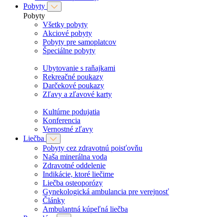
Pobyty
Pobyty
Všetky pobyty
Akciové pobyty
Pobyty pre samoplatcov
Špeciálne pobyty
Ubytovanie s raňajkami
Rekreačné poukazy
Darčekové poukazy
Zľavy a zľavové karty
Kultúrne podujatia
Konferencia
Vernostné zľavy
Liečba
Pobyty cez zdravotnú poisťovňu
Naša minerálna voda
Zdravotné oddelenie
Indikácie, ktoré liečime
Liečba osteoporózy
Gynekologická ambulancia pre verejnosť
Články
Ambulantná kúpeľná liečba