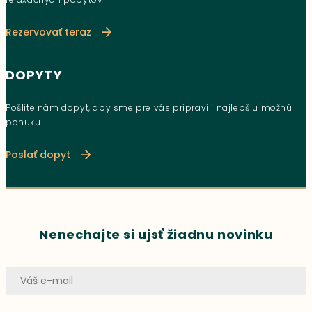
Rezervovať teraz
DOPYTY
Pošlite nám dopyt, aby sme pre vás pripravili najlepšiu možnú
ponuku.
Poslať dopyt
Nenechajte si ujsť žiadnu novinku