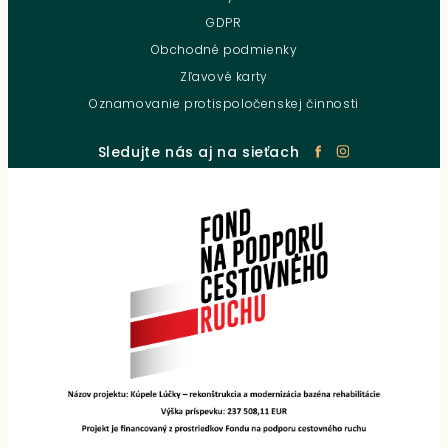
GDPR
Obchodné podmienky
Zľavové karty
Oznamovanie protispoločenskej činnosti
Sledujte nás aj na sieťach