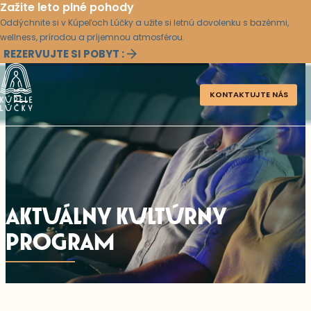
Zažite leto plné pohody
Oddýchnite si v Kúpeľoch Lúčky a užite si letnú dovolenku s bazénmi,
wellness, prírodou a príjemnou atmosférou.
REZERVUJTE SI POBYT :
KONTAKTUJTE NÁS
AKTUÁLNY KULTÚRNY
PROGRAM