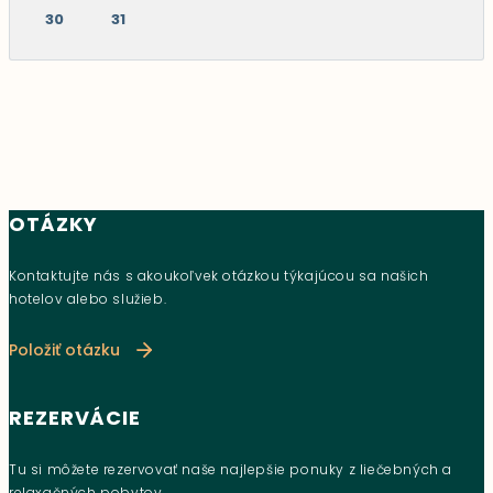
30
31
OTÁZKY
Kontaktujte nás s akoukoľvek otázkou týkajúcou sa našich
hotelov alebo služieb.
Položiť otázku
REZERVÁCIE
Tu si môžete rezervovať naše najlepšie ponuky z liečebných a
relaxačných pobytov