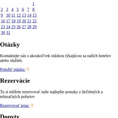
1
2
3
4
5
6
7
8
9
10
11
12
13
14
15
16
17
18
19
20
21
22
23
24
25
26
27
28
29
30
31
Otázky
Kontaktujte nás s akoukoľvek otázkou týkajúcou sa našich hotelov
alebo služieb.
Položiť otázku
Rezervácie
Tu si môžete rezervovať naše najlepšie ponuky z liečebných a
relaxačných pobytov
Rezervovať teraz
Dopyty