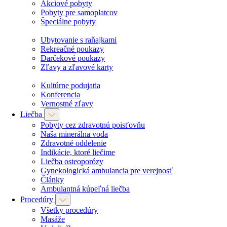
Akciové pobyty
Pobyty pre samoplatcov
Špeciálne pobyty
Ubytovanie s raňajkami
Rekreačné poukazy
Darčekové poukazy
Zľavy a zľavové karty
Kultúrne podujatia
Konferencia
Vernostné zľavy
Liečba
Pobyty cez zdravotnú poisťovňu
Naša minerálna voda
Zdravotné oddelenie
Indikácie, ktoré liečime
Liečba osteoporózy
Gynekologická ambulancia pre verejnosť
Články
Ambulantná kúpeľná liečba
Procedúry
Všetky procedúry
Masáže