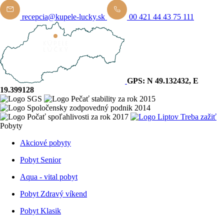
recepcia@kupele-lucky.sk
00 421 44 43 75 111
GPS: N 49.132432, E
19.399128
Pobyty
Akciové pobyty
Pobyt Senior
Aqua - vital pobyt
Pobyt Zdravý víkend
Pobyt Klasik