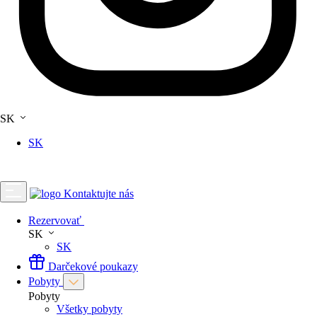
SK
SK
Kontaktujte nás
Rezervovať
SK
SK
Darčekové poukazy
Pobyty
Pobyty
Všetky pobyty