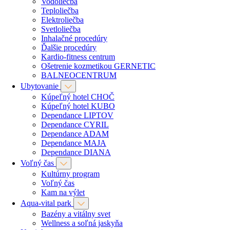
Vodoliečba
Teploliečba
Elektroliečba
Svetloliečba
Inhalačné procedúry
Ďalšie procedúry
Kardio-fitness centrum
Ošetrenie kozmetikou GERNETIC
BALNEOCENTRUM
Ubytovanie
Kúpeľný hotel CHOČ
Kúpeľný hotel KUBO
Dependance LIPTOV
Dependance CYRIL
Dependance ADAM
Dependance MAJA
Dependance DIANA
Voľný čas
Kultúrny program
Voľný čas
Kam na výlet
Aqua-vital park
Bazény a vitálny svet
Wellness a soľná jaskyňa