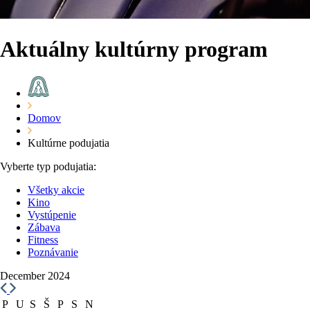
Aktuálny kultúrny program
Domov
Kultúrne podujatia
Vyberte typ podujatia:
Všetky akcie
Kino
Vystúpenie
Zábava
Fitness
Poznávanie
December 2024
P
U
S
Š
P
S
N