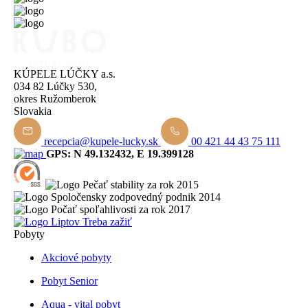
KÚPELE LÚČKY a.s.
034 82 Lúčky 530,
okres Ružomberok
Slovakia
recepcia@kupele-lucky.sk
00 421 44 43 75 111
GPS: N 49.132432, E 19.399128
Pobyty
Akciové pobyty
Pobyt Senior
Aqua - vital pobyt