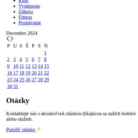
Kino
Vystúpenie
Zábava
Fitness
Poznávanie
December 2024
P
U
S
Š
P
S
N
1
2
3
4
5
6
7
8
9
10
11
12
13
14
15
16
17
18
19
20
21
22
23
24
25
26
27
28
29
30
31
Otázky
Kontaktujte nás s akoukoľvek otázkou týkajúcou sa našich hotelov
alebo služieb.
Položiť otázku