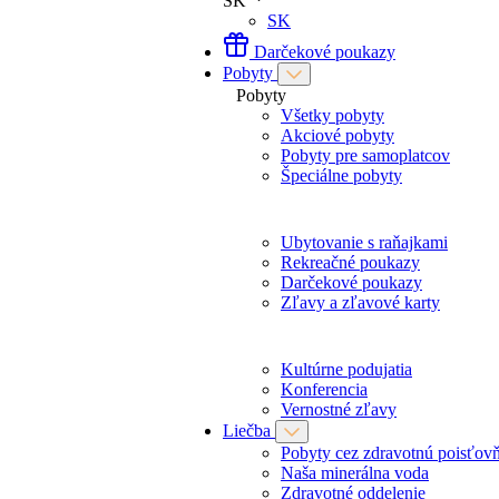
SK
SK
Darčekové poukazy
Pobyty
Pobyty
Všetky pobyty
Akciové pobyty
Pobyty pre samoplatcov
Špeciálne pobyty
Ubytovanie s raňajkami
Rekreačné poukazy
Darčekové poukazy
Zľavy a zľavové karty
Kultúrne podujatia
Konferencia
Vernostné zľavy
Liečba
Pobyty cez zdravotnú poisťov
Naša minerálna voda
Zdravotné oddelenie