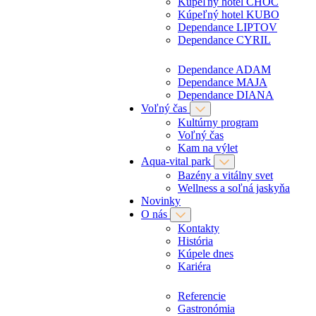
Kúpeľný hotel CHOČ
Kúpeľný hotel KUBO
Dependance LIPTOV
Dependance CYRIL
Dependance ADAM
Dependance MAJA
Dependance DIANA
Voľný čas
Kultúrny program
Voľný čas
Kam na výlet
Aqua-vital park
Bazény a vitálny svet
Wellness a soľná jaskyňa
Novinky
O nás
Kontakty
História
Kúpele dnes
Kariéra
Referencie
Gastronómia