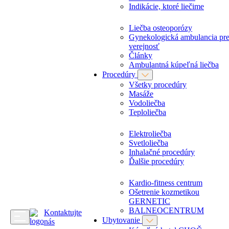
Indikácie, ktoré liečime
Liečba osteoporózy
Gynekologická ambulancia pr
verejnosť
Články
Ambulantná kúpeľná liečba
Procedúry
Všetky procedúry
Masáže
Vodoliečba
Teploliečba
Elektroliečba
Svetloliečba
Inhalačné procedúry
Ďalšie procedúry
Kardio-fitness centrum
Ošetrenie kozmetikou
GERNETIC
BALNEOCENTRUM
Kontaktujte
Ubytovanie
nás