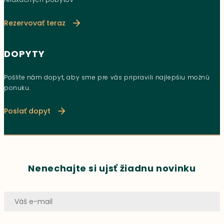
Rezervovať teraz
DOPYTY
Pošlite nám dopyt, aby sme pre vás pripravili najlepšiu možnú
ponuku.
Poslať dopyt
Nenechajte si ujsť žiadnu novinku