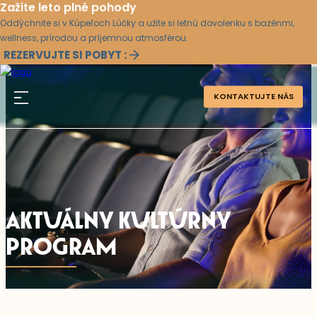
Zažite leto plné pohody
Oddýchnite si v Kúpeľoch Lúčky a užite si letnú dovolenku s bazénmi,
wellness, prírodou a príjemnou atmosférou.
REZERVUJTE SI POBYT :
KONTAKTUJTE NÁS
AKTUÁLNY KULTÚRNY
PROGRAM