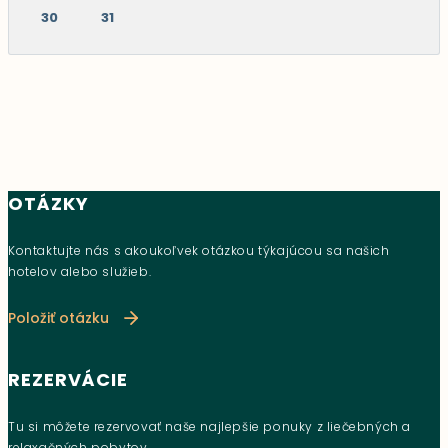
30
31
OTÁZKY
Kontaktujte nás s akoukoľvek otázkou týkajúcou sa našich
hotelov alebo služieb.
Položiť otázku
REZERVÁCIE
Tu si môžete rezervovať naše najlepšie ponuky z liečebných a
relaxačných pobytov