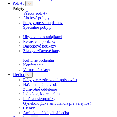
Pobyty
Pobyty
Všetky pobyty
Akciové pobyty
Pobyty pre samoplatcov
Špeciálne pobyty
Ubytovanie s raňajkami
Rekreačné poukazy
Darčekové poukazy
Zľavy a zľavové karty
Kultúrne podujatia
Konferencia
Vernostné zľavy
Liečba
Pobyty cez zdravotnú poisťovňu
Naša minerálna voda
Zdravotné oddelenie
Indikácie, ktoré liečime
Liečba osteoporózy
Gynekologická ambulancia pre verejnosť
Články
Ambulantná kúpeľná liečba