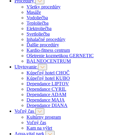
Procedúry
Všetky procedúry
Masáže
Vodoliečba
Teploliečba
Elektroliečba
Svetloliečba
Inhalačné procedúry
Ďalšie procedúry
Kardio-fitness centrum
Ošetrenie kozmetikou GERNETIC
BALNEOCENTRUM
Ubytovanie
Kúpeľný hotel CHOČ
Kúpeľný hotel KUBO
Dependance LIPTOV
Dependance CYRIL
Dependance ADAM
Dependance MAJA
Dependance DIANA
Voľný čas
Kultúrny program
Voľný čas
Kam na výlet
Aqua-vital park