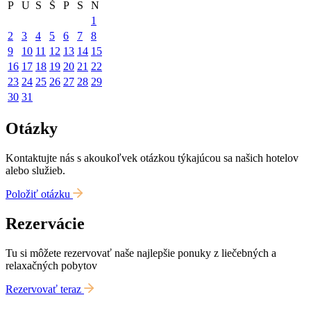
P
U
S
Š
P
S
N
1
2
3
4
5
6
7
8
9
10
11
12
13
14
15
16
17
18
19
20
21
22
23
24
25
26
27
28
29
30
31
Otázky
Kontaktujte nás s akoukoľvek otázkou týkajúcou sa našich hotelov
alebo služieb.
Položiť otázku
Rezervácie
Tu si môžete rezervovať naše najlepšie ponuky z liečebných a
relaxačných pobytov
Rezervovať teraz