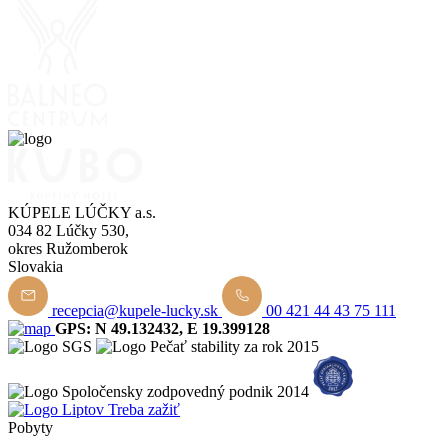
KÚPELE LÚČKY a.s.
034 82 Lúčky 530,
okres Ružomberok
Slovakia
recepcia@kupele-lucky.sk
00 421 44 43 75 111
GPS: N 49.132432, E 19.399128
Pobyty