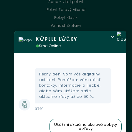
Aqua - vital pobyt
Pobyt Zdravý víkend
Pobyt Klasik
Vernostné zľavy
KÚPELE LÚČKY
UŽITOČNÉ INFORMÁCIE
Sme Online
Kontakt
Kultúrne podujatia
Gastronómia
Pekný deň! Som váš digitálny
asistent. Pomôžem vám nájsť
Mapa areálu
kontakty, informácie o liečbe,
Webkamera
alebo vám ukážem naše
aktuálne zľavy až do 50 %.
Fondy EU
GDPR
07:19
Obchodné podmienky
Zľavové karty
Ukáž mi aktuálne akciové pobyty
a zľavy
Oznamovanie protispoločenskej činnosti