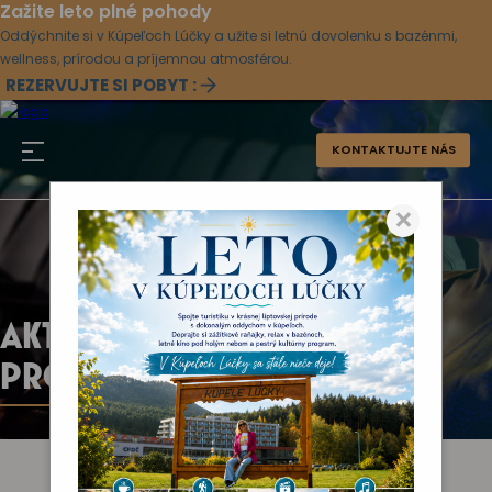
Zažite leto plné pohody
Oddýchnite si v Kúpeľoch Lúčky a užite si letnú dovolenku s bazénmi,
wellness, prírodou a príjemnou atmosférou.
REZERVUJTE SI POBYT :
KONTAKTUJTE NÁS
×
AKTUÁLNY KULTÚRNY
PROGRAM