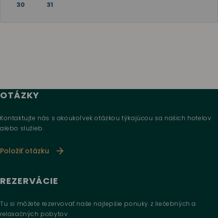
30
31
OTÁZKY
Kontaktujte nás s akoukoľvek otázkou týkajúcou sa našich hotelov
alebo služieb.
Položiť otázku
REZERVÁCIE
Tu si môžete rezervovať naše najlepšie ponuky z liečebných a
relaxačných pobytov