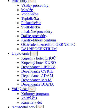
Procedúry
Všetky procedúry
Masáže
Vodoliečba
Teploliečba
Elektroliečba
Svetloliečba
Inhalačné procedúry
Ďalšie procedúry
Kardio-fitness centrum
Ošetrenie kozmetikou GERNETIC
BALNEOCENTRUM
Ubytovanie
Kúpeľný hotel CHOČ
Kúpeľný hotel KUBO
Dependance LIPTOV
Dependance CYRIL
Dependance ADAM
Dependance MAJA
Dependance DIANA
Voľný čas
Kultúrny program
Voľný čas
Kam na výlet
Aqua-vital park