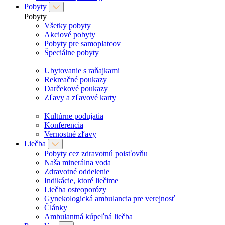
Pobyty
Pobyty
Všetky pobyty
Akciové pobyty
Pobyty pre samoplatcov
Špeciálne pobyty
Ubytovanie s raňajkami
Rekreačné poukazy
Darčekové poukazy
Zľavy a zľavové karty
Kultúrne podujatia
Konferencia
Vernostné zľavy
Liečba
Pobyty cez zdravotnú poisťovňu
Naša minerálna voda
Zdravotné oddelenie
Indikácie, ktoré liečime
Liečba osteoporózy
Gynekologická ambulancia pre verejnosť
Články
Ambulantná kúpeľná liečba