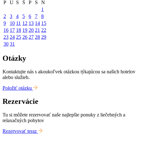
P
U
S
Š
P
S
N
1
2
3
4
5
6
7
8
9
10
11
12
13
14
15
16
17
18
19
20
21
22
23
24
25
26
27
28
29
30
31
Otázky
Kontaktujte nás s akoukoľvek otázkou týkajúcou sa našich hotelov
alebo služieb.
Položiť otázku
Rezervácie
Tu si môžete rezervovať naše najlepšie ponuky z liečebných a
relaxačných pobytov
Rezervovať teraz