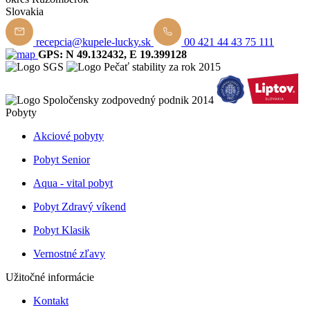
Slovakia
recepcia@kupele-lucky.sk
00 421 44 43 75 111
GPS: N 49.132432, E 19.399128
Pobyty
Akciové pobyty
Pobyt Senior
Aqua - vital pobyt
Pobyt Zdravý víkend
Pobyt Klasik
Vernostné zľavy
Užitočné informácie
Kontakt