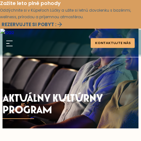
Zažite leto plné pohody
Oddýchnite si v Kúpeľoch Lúčky a užite si letnú dovolenku s bazénmi,
wellness, prírodou a príjemnou atmosférou.
REZERVUJTE SI POBYT :
KONTAKTUJTE NÁS
AKTUÁLNY KULTÚRNY
PROGRAM