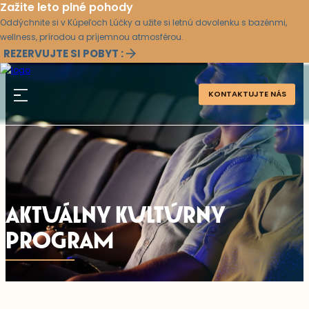
Zažite leto plné pohody
Oddýchnite si v Kúpeľoch Lúčky a užite si letnú dovolenku s bazénmi,
wellness, prírodou a príjemnou atmosférou.
REZERVUJTE SI POBYT :
KONTAKTUJTE NÁS
AKTUÁLNY KULTÚRNY
PROGRAM