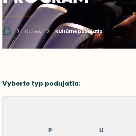
Domov
Kultúrne podujatia
Vyberte typ podujatia:
P
U