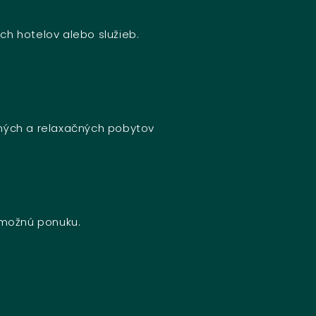
ch hotelov alebo služieb.
bných a relaxačných pobytov
u možnú ponuku.