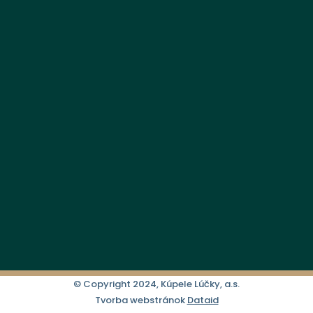
© Copyright 2024, Kúpele Lúčky, a.s.
Tvorba webstránok
Dataid