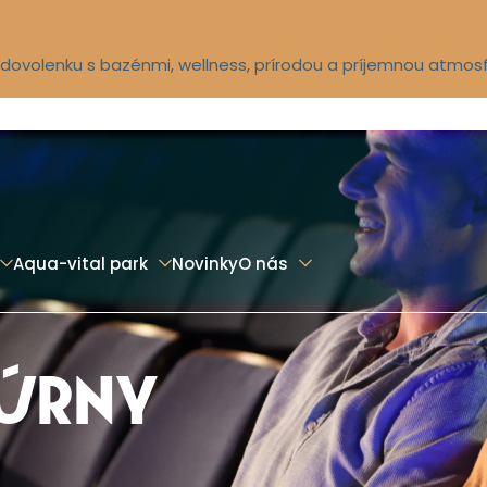
ú dovolenku s bazénmi, wellness, prírodou a príjemnou atmos
Aqua-vital park
Novinky
O nás
TÚRNY