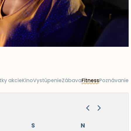
tky akcie
Kino
Vystúpenie
Zábava
Fitness
Poznávanie
S
N