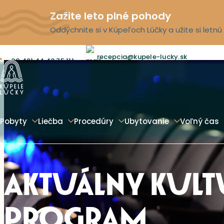
Zažite leto plné pohody
Oddýchnite si v Kúpeľoch Lúčky a užite si letn
recepcia@kupele-lucky.sk
00 421 44 43 75 111
Pobyty
Liečba
Procedúry
Ubytovanie
Voľný čas
AKTUÁLNY KUL
PROGRAM