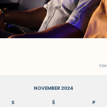
Vše
NOVEMBER 2024
S
Š
P