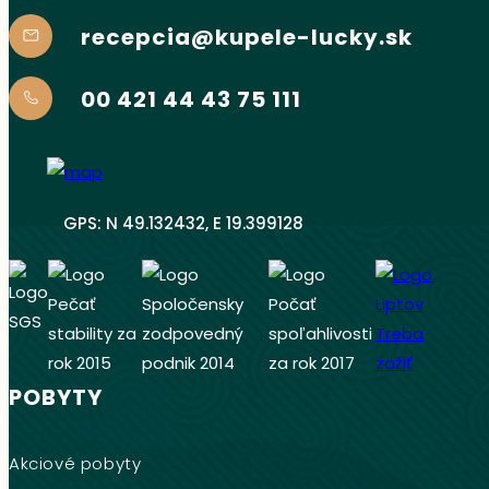
recepcia@kupele-lucky.sk
00 421 44 43 75 111
GPS: N 49.132432, E 19.399128
POBYTY
Akciové pobyty