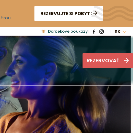
REZERVUJTE SI POBYT :
férou.
SK
Darčekové poukazy
REZERVOVAŤ