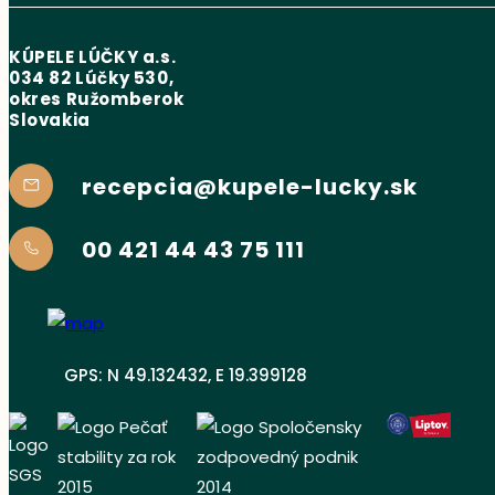
KÚPELE LÚČKY a.s.
034 82 Lúčky 530,
okres Ružomberok
Slovakia
recepcia@kupele-lucky.sk
00 421 44 43 75 111
GPS: N 49.132432, E 19.399128