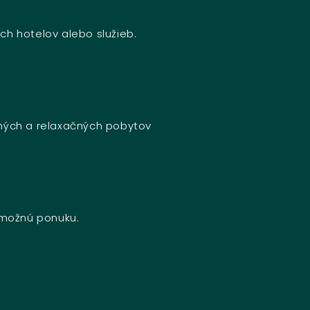
ch hotelov alebo služieb.
bných a relaxačných pobytov
u možnú ponuku.