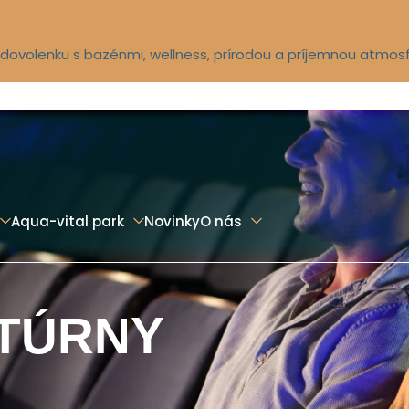
ú dovolenku s bazénmi, wellness, prírodou a príjemnou atmos
Aqua-vital park
Novinky
O nás
TÚRNY