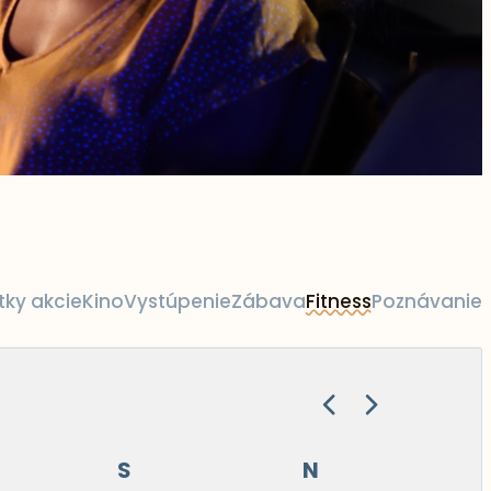
tky akcie
Kino
Vystúpenie
Zábava
Fitness
Poznávanie
S
N