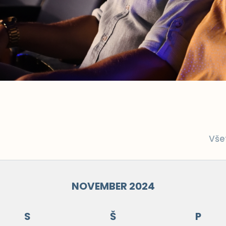
Vše
NOVEMBER 2024
S
Š
P