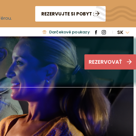
REZERVUJTE SI POBYT :
férou.
SK
Darčekové poukazy
REZERVOVAŤ