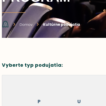
Domov
Kultúrne podujatia
Vyberte typ podujatia:
P
U