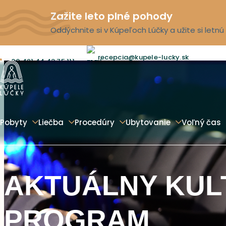
Zažite leto plné pohody
Oddýchnite si v Kúpeľoch Lúčky a užite si letn
recepcia@kupele-lucky.sk
00 421 44 43 75 111
Pobyty
Liečba
Procedúry
Ubytovanie
Voľný čas
AKTUÁLNY KUL
PROGRAM