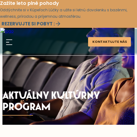
Zažite leto plné pohody
Oddýchnite si v Kúpeľoch Lúčky a užite si letnú dovolenku s bazénmi,
wellness, prírodou a príjemnou atmosférou.
REZERVUJTE SI POBYT :
KONTAKTUJTE NÁS
AKTUÁLNY KULTÚRNY
PROGRAM