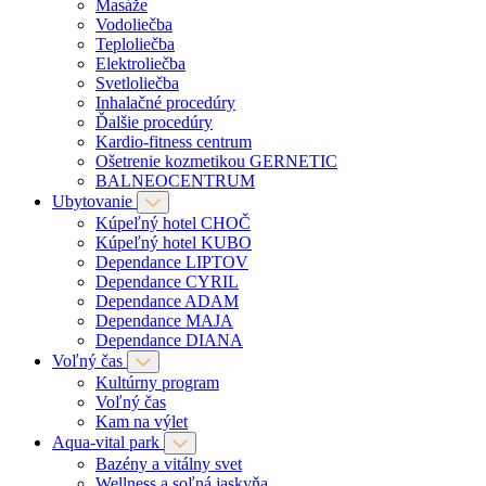
Masáže
Vodoliečba
Teploliečba
Elektroliečba
Svetloliečba
Inhalačné procedúry
Ďalšie procedúry
Kardio-fitness centrum
Ošetrenie kozmetikou GERNETIC
BALNEOCENTRUM
Ubytovanie
Kúpeľný hotel CHOČ
Kúpeľný hotel KUBO
Dependance LIPTOV
Dependance CYRIL
Dependance ADAM
Dependance MAJA
Dependance DIANA
Voľný čas
Kultúrny program
Voľný čas
Kam na výlet
Aqua-vital park
Bazény a vitálny svet
Wellness a soľná jaskyňa