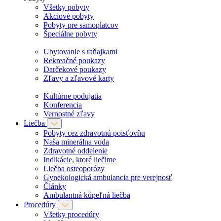
Všetky pobyty
Akciové pobyty
Pobyty pre samoplatcov
Špeciálne pobyty
Ubytovanie s raňajkami
Rekreačné poukazy
Darčekové poukazy
Zľavy a zľavové karty
Kultúrne podujatia
Konferencia
Vernostné zľavy
Liečba
Pobyty cez zdravotnú poisťovňu
Naša minerálna voda
Zdravotné oddelenie
Indikácie, ktoré liečime
Liečba osteoporózy
Gynekologická ambulancia pre verejnosť
Články
Ambulantná kúpeľná liečba
Procedúry
Všetky procedúry