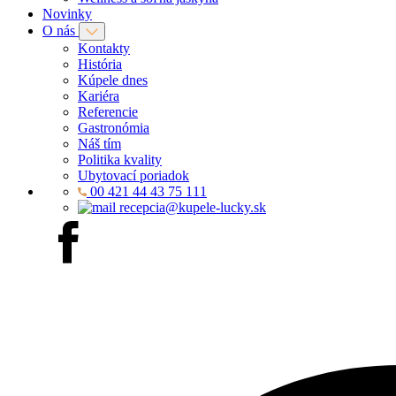
Novinky
O nás
Kontakty
História
Kúpele dnes
Kariéra
Referencie
Gastronómia
Náš tím
Politika kvality
Ubytovací poriadok
00 421 44 43 75 111
recepcia@kupele-lucky.sk