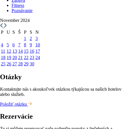
Zábava
Fitness
Poznávanie
November 2024
P
U
S
Š
P
S
N
1
2
3
4
5
6
7
8
9
10
11
12
13
14
15
16
17
18
19
20
21
22
23
24
25
26
27
28
29
30
Otázky
Kontaktujte nás s akoukoľvek otázkou týkajúcou sa našich hotelov
alebo služieb.
Položiť otázku
Rezervácie
Tu si môžete rezervovať naše najlepšie ponuky z liečebných a