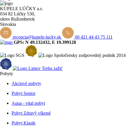
KÚPELE LÚČKY a.s.
034 82 Lúčky 530,
okres Ružomberok
Slovakia
recepcia@kupele-lucky.sk
00 421 44 43 75 111
GPS: N 49.132432, E 19.399128
Pobyty
Akciové pobyty
Pobyt Senior
Aqua - vital pobyt
Pobyt Zdravý víkend
Pobyt Klasik