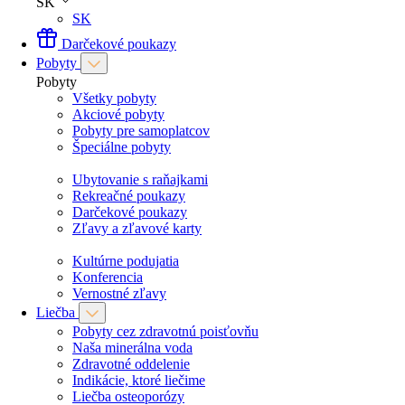
SK
SK
Darčekové poukazy
Pobyty
Pobyty
Všetky pobyty
Akciové pobyty
Pobyty pre samoplatcov
Špeciálne pobyty
Ubytovanie s raňajkami
Rekreačné poukazy
Darčekové poukazy
Zľavy a zľavové karty
Kultúrne podujatia
Konferencia
Vernostné zľavy
Liečba
Pobyty cez zdravotnú poisťovňu
Naša minerálna voda
Zdravotné oddelenie
Indikácie, ktoré liečime
Liečba osteoporózy