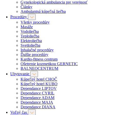
Gynekologická ambulancia pre verejnosť
Články
Ambulantná kúpeľná liečba
Procedúry
Všetky procedúry
Masáže
Vodoliečba
Teploliečba
Elektroliečba
Svetloliečba
Inhalačné procedúry
Ďalšie procedúry
Kardio-fitness centrum
Ošetrenie kozmetikou GERNETIC
BALNEOCENTRUM
Ubytovanie
Kúpeľný hotel CHOČ
Kúpeľný hotel KUBO
Dependance LIPTOV
Dependance CYRIL
Dependance ADAM
Dependance MAJA
Dependance DIANA
Voľný čas