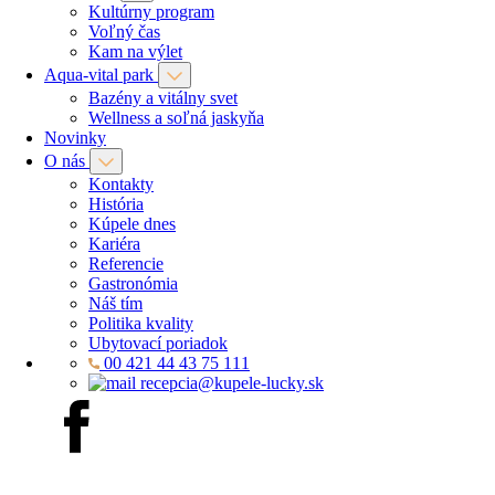
Kultúrny program
Voľný čas
Kam na výlet
Aqua-vital park
Bazény a vitálny svet
Wellness a soľná jaskyňa
Novinky
O nás
Kontakty
História
Kúpele dnes
Kariéra
Referencie
Gastronómia
Náš tím
Politika kvality
Ubytovací poriadok
00 421 44 43 75 111
recepcia@kupele-lucky.sk