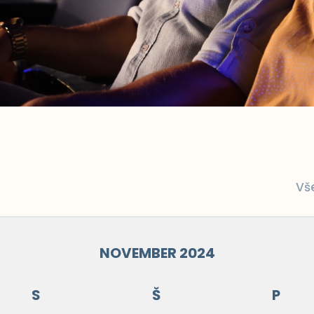
Vš
NOVEMBER 2024
S
Š
P