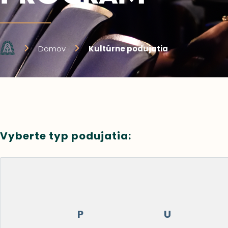
Domov
Kultúrne podujatia
Vyberte typ podujatia:
P
U