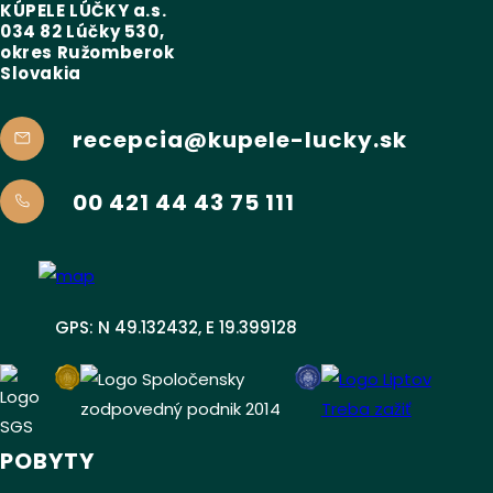
KÚPELE LÚČKY a.s.
034 82 Lúčky 530,
okres Ružomberok
Slovakia
recepcia@kupele-lucky.sk
00 421 44 43 75 111
GPS: N 49.132432, E 19.399128
POBYTY