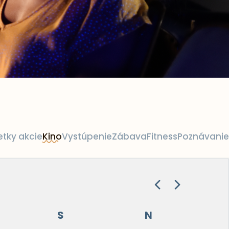
etky akcie
Kino
Vystúpenie
Zábava
Fitness
Poznávanie
S
N