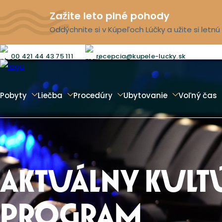
Zažite leto plné pohody
Oddýchnite si v Kúpeľoch Lúčky a užite si letn
00 421 44 43 75 111
recepcia@kupele-lucky.sk
Pobyty
Liečba
Procedúry
Ubytovanie
Voľný čas
AKTUÁLNY KULT
PROGRAM