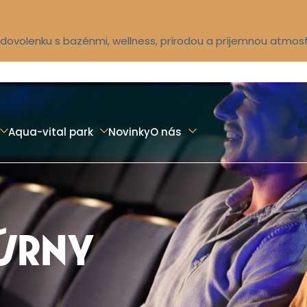
ú dovolenku s bazénmi, wellness, prírodou a príjemnou atmos
Aqua-vital park
Novinky
O nás
ÚRNY