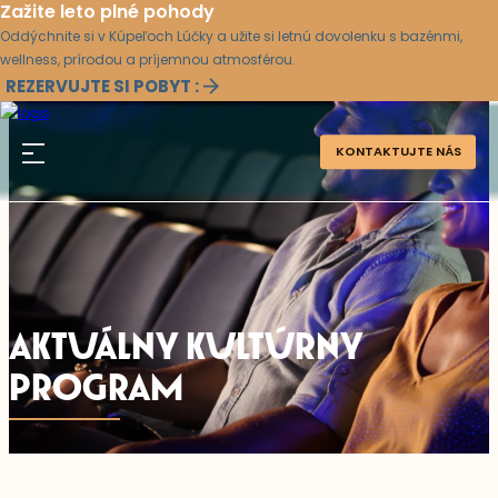
Zažite leto plné pohody
Oddýchnite si v Kúpeľoch Lúčky a užite si letnú dovolenku s bazénmi,
wellness, prírodou a príjemnou atmosférou.
REZERVUJTE SI POBYT :
KONTAKTUJTE NÁS
AKTUÁLNY KULTÚRNY
PROGRAM