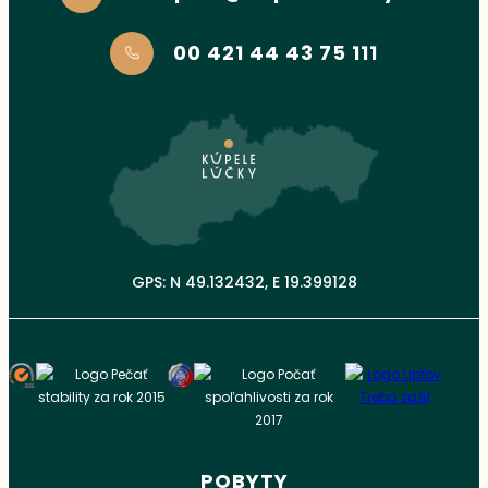
00 421 44 43 75 111
GPS: N 49.132432, E 19.399128
POBYTY