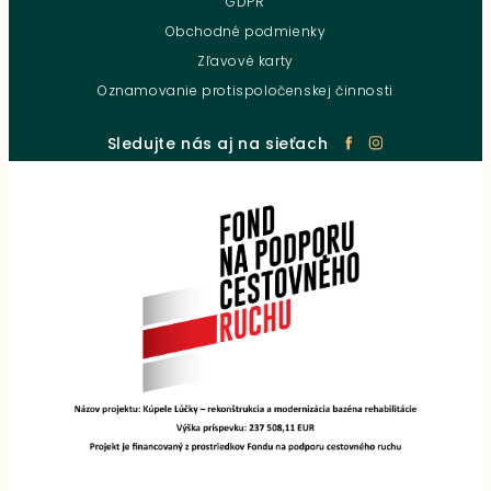
GDPR
Obchodné podmienky
Zľavové karty
Oznamovanie protispoločenskej činnosti
Sledujte nás aj na sieťach