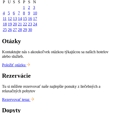
P
U
S
Š
P
S
N
1
2
3
4
5
6
7
8
9
10
11
12
13
14
15
16
17
18
19
20
21
22
23
24
25
26
27
28
29
30
Otázky
Kontaktujte nás s akoukoľvek otázkou týkajúcou sa našich hotelov
alebo služieb.
Položiť otázku
Rezervácie
Tu si môžete rezervovať naše najlepšie ponuky z liečebných a
relaxačných pobytov
Rezervovať teraz
Dopyty