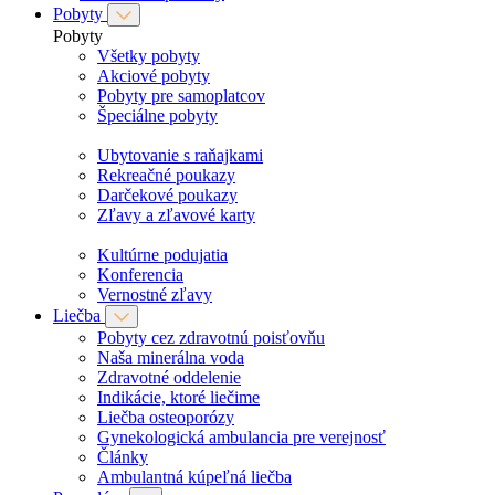
Pobyty
Pobyty
Všetky pobyty
Akciové pobyty
Pobyty pre samoplatcov
Špeciálne pobyty
Ubytovanie s raňajkami
Rekreačné poukazy
Darčekové poukazy
Zľavy a zľavové karty
Kultúrne podujatia
Konferencia
Vernostné zľavy
Liečba
Pobyty cez zdravotnú poisťovňu
Naša minerálna voda
Zdravotné oddelenie
Indikácie, ktoré liečime
Liečba osteoporózy
Gynekologická ambulancia pre verejnosť
Články
Ambulantná kúpeľná liečba