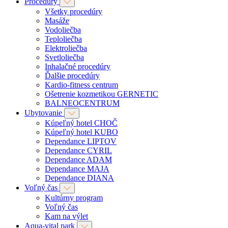
Procedúry
Všetky procedúry
Masáže
Vodoliečba
Teploliečba
Elektroliečba
Svetloliečba
Inhalačné procedúry
Ďalšie procedúry
Kardio-fitness centrum
Ošetrenie kozmetikou GERNETIC
BALNEOCENTRUM
Ubytovanie
Kúpeľný hotel CHOČ
Kúpeľný hotel KUBO
Dependance LIPTOV
Dependance CYRIL
Dependance ADAM
Dependance MAJA
Dependance DIANA
Voľný čas
Kultúrny program
Voľný čas
Kam na výlet
Aqua-vital park