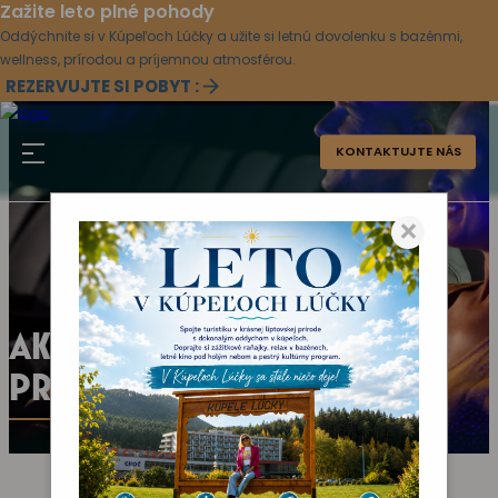
Zažite leto plné pohody
Oddýchnite si v Kúpeľoch Lúčky a užite si letnú dovolenku s bazénmi,
wellness, prírodou a príjemnou atmosférou.
REZERVUJTE SI POBYT :
KONTAKTUJTE NÁS
×
AKTUÁLNY KULTÚRNY
PROGRAM