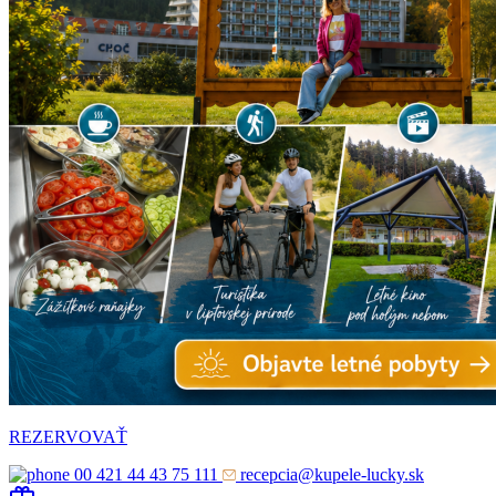
REZERVOVAŤ
00 421 44 43 75 111
recepcia@kupele-lucky.sk