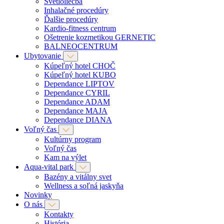
Svetloliečba
Inhalačné procedúry
Ďalšie procedúry
Kardio-fitness centrum
Ošetrenie kozmetikou GERNETIC
BALNEOCENTRUM
Ubytovanie
Kúpeľný hotel CHOČ
Kúpeľný hotel KUBO
Dependance LIPTOV
Dependance CYRIL
Dependance ADAM
Dependance MAJA
Dependance DIANA
Voľný čas
Kultúrny program
Voľný čas
Kam na výlet
Aqua-vital park
Bazény a vitálny svet
Wellness a soľná jaskyňa
Novinky
O nás
Kontakty
História