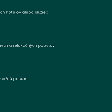
ch hotelov alebo služieb.
bných a relaxačných pobytov
u možnú ponuku.