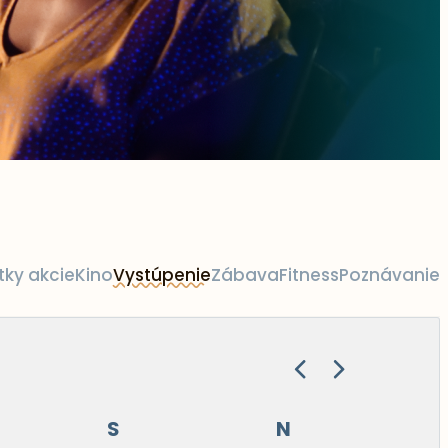
tky akcie
Kino
Vystúpenie
Zábava
Fitness
Poznávanie
S
N