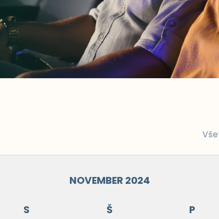
Vše
NOVEMBER 2024
S
Š
P