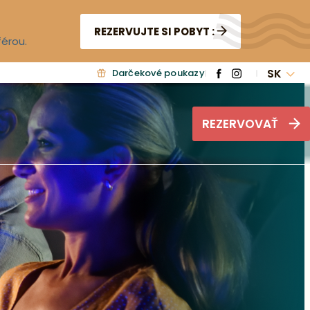
REZERVUJTE SI POBYT :
férou.
SK
Darčekové poukazy
REZERVOVAŤ