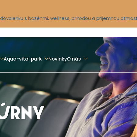
ú dovolenku s bazénmi, wellness, prírodou a príjemnou atmos
Aqua-vital park
Novinky
O nás
TÚRNY