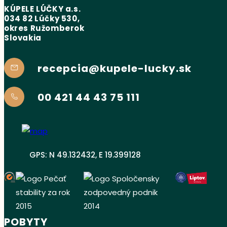
KÚPELE LÚČKY a.s.
034 82 Lúčky 530,
okres Ružomberok
Slovakia
recepcia@kupele-lucky.sk
00 421 44 43 75 111
GPS: N 49.132432, E 19.399128
POBYTY