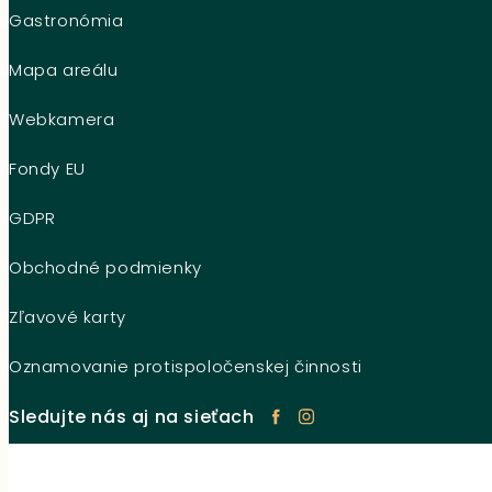
Gastronómia
Mapa areálu
Webkamera
Fondy EU
GDPR
Obchodné podmienky
Zľavové karty
Oznamovanie protispoločenskej činnosti
Sledujte nás aj na sieťach