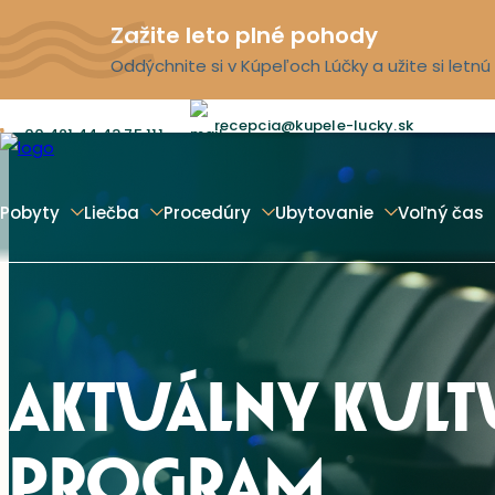
Zažite leto plné pohody
Oddýchnite si v Kúpeľoch Lúčky a užite si letn
recepcia@kupele-lucky.sk
00 421 44 43 75 111
Pobyty
Liečba
Procedúry
Ubytovanie
Voľný čas
AKTUÁLNY KUL
PROGRAM