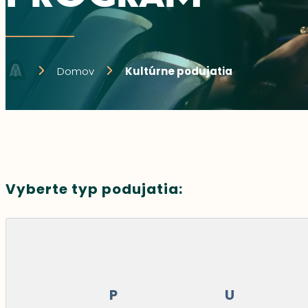
Domov
Kultúrne podujatia
Vyberte typ podujatia:
P
U