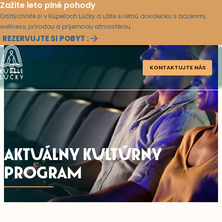
Zažite leto plné pohody
Oddýchnite si v Kúpeľoch Lúčky a užite si letnú dovolenku s bazénmi,
wellness, prírodou a príjemnou atmosférou.
REZERVUJTE SI POBYT :
KONTAKTUJTE NÁS
AKTUÁLNY KULTÚRNY
PROGRAM