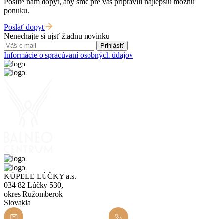
Pošlite nám dopyt, aby sme pre vás pripravili najlepšiu možnú
ponuku.
Poslať dopyt
Nenechajte si ujsť žiadnu novinku
Prihlásiť
Informácie o spracúvaní osobných údajov
KÚPELE LÚČKY a.s.
034 82 Lúčky 530,
okres Ružomberok
Slovakia