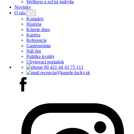
Wellness a soľná jaskyňa
Novinky
O nás
Kontakty
História
Kúpele dnes
Kariéra
Referencie
Gastronómia
Náš tím
Politika kvality
Ubytovací poriadok
00 421 44 43 75 111
recepcia@kupele-lucky.sk