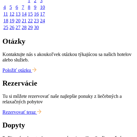
1
2
3
4
5
6
7
8
9
10
11
12
13
14
15
16
17
18
19
20
21
22
23
24
25
26
27
28
29
30
Otázky
Kontaktujte nás s akoukoľvek otázkou týkajúcou sa našich hotelov
alebo služieb.
Položiť otázku
Rezervácie
Tu si môžete rezervovať naše najlepšie ponuky z liečebných a
relaxačných pobytov
Rezervovať teraz
Dopyty