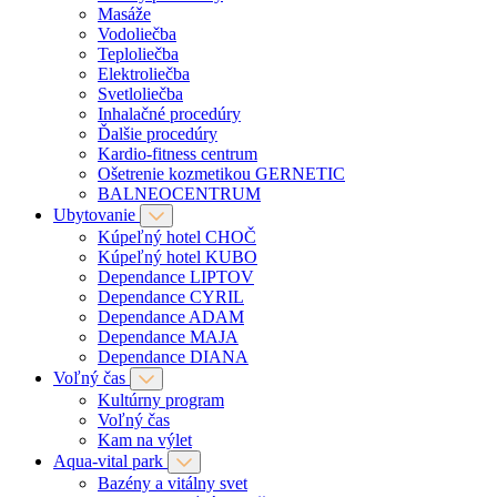
Masáže
Vodoliečba
Teploliečba
Elektroliečba
Svetloliečba
Inhalačné procedúry
Ďalšie procedúry
Kardio-fitness centrum
Ošetrenie kozmetikou GERNETIC
BALNEOCENTRUM
Ubytovanie
Kúpeľný hotel CHOČ
Kúpeľný hotel KUBO
Dependance LIPTOV
Dependance CYRIL
Dependance ADAM
Dependance MAJA
Dependance DIANA
Voľný čas
Kultúrny program
Voľný čas
Kam na výlet
Aqua-vital park
Bazény a vitálny svet