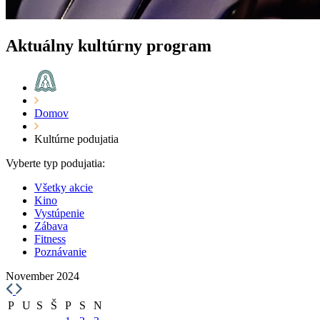
Aktuálny kultúrny program
Domov
Kultúrne podujatia
Vyberte typ podujatia:
Všetky akcie
Kino
Vystúpenie
Zábava
Fitness
Poznávanie
November 2024
P
U
S
Š
P
S
N