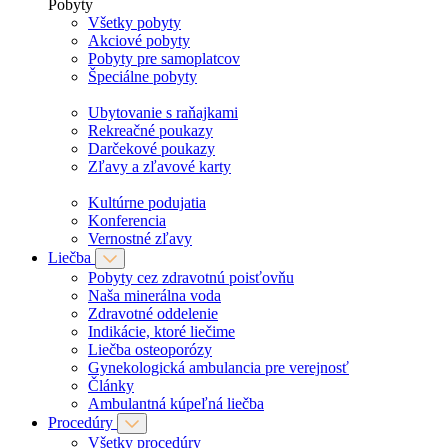
Pobyty
Všetky pobyty
Akciové pobyty
Pobyty pre samoplatcov
Špeciálne pobyty
Ubytovanie s raňajkami
Rekreačné poukazy
Darčekové poukazy
Zľavy a zľavové karty
Kultúrne podujatia
Konferencia
Vernostné zľavy
Liečba
Pobyty cez zdravotnú poisťovňu
Naša minerálna voda
Zdravotné oddelenie
Indikácie, ktoré liečime
Liečba osteoporózy
Gynekologická ambulancia pre verejnosť
Články
Ambulantná kúpeľná liečba
Procedúry
Všetky procedúry