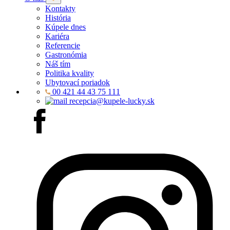
Kontakty
História
Kúpele dnes
Kariéra
Referencie
Gastronómia
Náš tím
Politika kvality
Ubytovací poriadok
00 421 44 43 75 111
recepcia@kupele-lucky.sk