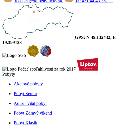
recepcia@kupele-lucky.sk
00 421 44 43 75 111
GPS: N 49.132432, E
19.399128
Pobyty
Akciové pobyty
Pobyt Senior
Aqua - vital pobyt
Pobyt Zdravý víkend
Pobyt Klasik