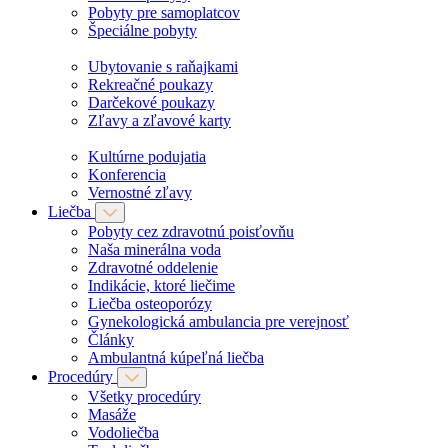
Pobyty pre samoplatcov
Špeciálne pobyty
Ubytovanie s raňajkami
Rekreačné poukazy
Darčekové poukazy
Zľavy a zľavové karty
Kultúrne podujatia
Konferencia
Vernostné zľavy
Liečba
Pobyty cez zdravotnú poisťovňu
Naša minerálna voda
Zdravotné oddelenie
Indikácie, ktoré liečime
Liečba osteoporózy
Gynekologická ambulancia pre verejnosť
Články
Ambulantná kúpeľná liečba
Procedúry
Všetky procedúry
Masáže
Vodoliečba