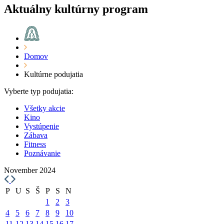
Aktuálny kultúrny program
Domov
Kultúrne podujatia
Vyberte typ podujatia:
Všetky akcie
Kino
Vystúpenie
Zábava
Fitness
Poznávanie
November 2024
P
U
S
Š
P
S
N
1
2
3
4
5
6
7
8
9
10
11
12
13
14
15
16
17