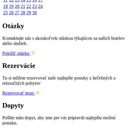
18
19
20
21
22
23
24
25
26
27
28
29
30
Otázky
Kontaktujte nás s akoukoľvek otázkou týkajúcou sa našich hotelov
alebo služieb.
Položiť otázku
Rezervácie
Tu si môžete rezervovať naše najlepšie ponuky z liečebných a
relaxačných pobytov
Rezervovať teraz
Dopyty
Pošlite nám dopyt, aby sme pre vás pripravili najlepšiu možnú
ponuku.