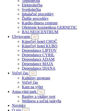
Teploliečba
Elektroliečba
Svetloliečba
Inhalačné procedúry
Ďalšie procedúry
Kardio-fitness centrum
Ošetrenie kozmetikou GERNETIC
BALNEOCENTRUM
Ubytovanie
Kúpeľný hotel CHOČ
Kúpeľný hotel KUBO
Dependance LIPTOV
Dependance CYRIL
Dependance ADAM
Dependance MAJA
Dependance DIANA
Voľný čas
Kultúrny program
Voľný čas
Kam na výlet
Aqua-vital park
Bazény a vitálny svet
Wellness a soľná jaskyňa
Novinky
O nás