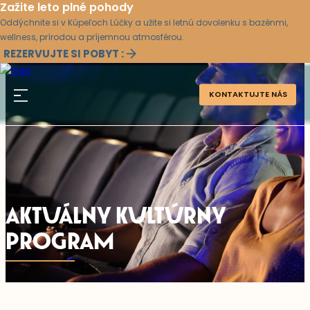
Zažite leto plné pohody
Oddýchnite si v Kúpeľoch Lúčky a užite si letnú dovolenku s bazénmi,
wellness, prírodou a príjemnou atmosférou.
REZERVUJTE SI POBYT :
KONTAKTUJTE NÁS
AKTUÁLNY KULTÚRNY
PROGRAM