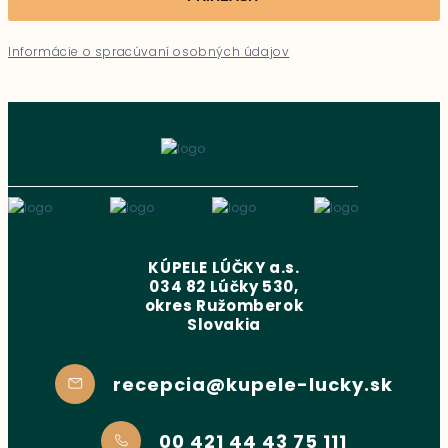
Informácie o spracúvaní osobných údajov
KÚPELE LÚČKY a.s.
034 82 Lúčky 530,
okres Ružomberok
Slovakia
recepcia@kupele-lucky.sk
00 421 44 43 75 111