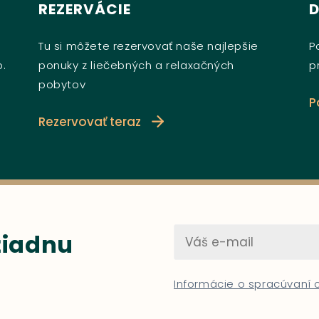
REZERVÁCIE
Tu si môžete rezervovať naše najlepšie
P
b.
ponuky z liečebných a relaxačných
p
pobytov
P
Rezervovať teraz
 žiadnu
Informácie o spracúvaní