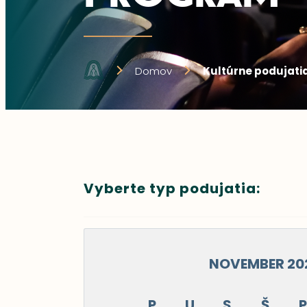
Domov
Kultúrne podujati
Vyberte typ podujatia:
NOVEMBER 20
P
U
S
Š
P