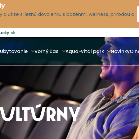
dy
 a užite si letnú dovolenku s bazénmi, wellness, prírodou a
ucky.sk
Ubytovanie
Voľný čas
Aqua-vital park
Novinky
O n
KULTÚRNY