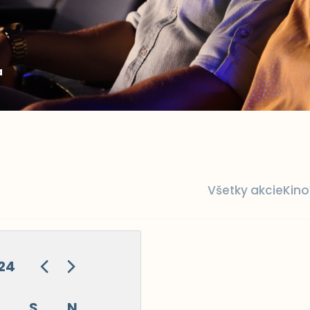
a
Všetky akcie
Kino
24
S
N