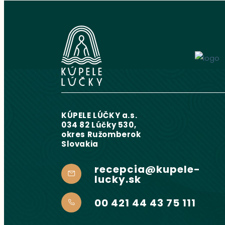
KÚPELE LÚČKY a.s.
034 82 Lúčky 530,
okres Ružomberok
Slovakia
recepcia@kupele-
lucky.sk
00 421 44 43 75 111