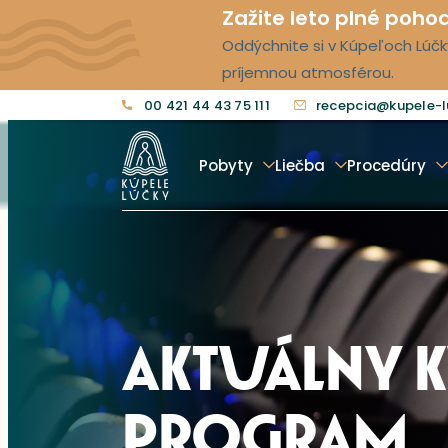
Zažite leto plné poho
Oddýchnite si v Kúpeľoch Lúčky
príjemnou atmosférou.
00 421 44 43 75 111
recepcia@kupele-l
Pobyty
Liečba
Procedúry
AKTUÁLNY 
PROGRAM