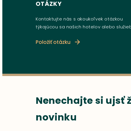
OTÁZKY
Kontaktujte nás s akoukoľvek otázkou
týkajúcou sa našich hotelov alebo služie
Položiť otázku
Nenechajte si ujsť
novinku