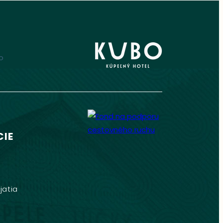
IE
jatia