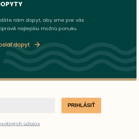
DOPYTY
ošlite nám dopyt, aby sme pre vás
ripravili najlepšiu možnú ponuku.
oslať dopyt
PRIHLÁSIŤ
 osobných údajov