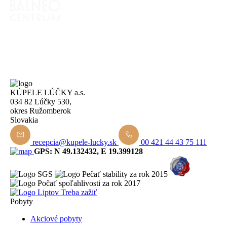
KÚPELE LÚČKY a.s.
034 82 Lúčky 530,
okres Ružomberok
Slovakia
recepcia@kupele-lucky.sk
00 421 44 43 75 111
GPS: N 49.132432, E 19.399128
Pobyty
Akciové pobyty