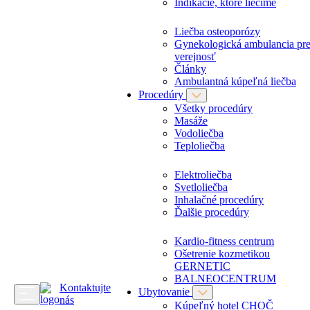
Indikácie, ktoré liečime
Liečba osteoporózy
Gynekologická ambulancia pr
verejnosť
Články
Ambulantná kúpeľná liečba
Procedúry
Všetky procedúry
Masáže
Vodoliečba
Teploliečba
Elektroliečba
Svetloliečba
Inhalačné procedúry
Ďalšie procedúry
Kardio-fitness centrum
Ošetrenie kozmetikou
GERNETIC
BALNEOCENTRUM
Kontaktujte
Ubytovanie
nás
Kúpeľný hotel CHOČ