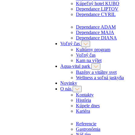
Kúpeľný hotel KUBO
Dependance LIPTOV
Dependance CYRIL
Dependance ADAM
Dependance MAJA
Dependance DIANA
Voľný čas
Kultúrny program
Voľný čas
Kam na výlet
Aqua-vital park
Bazény a vitálny svet
Wellness a soľná jaskyňa
Novinky
O nás
Kontakty
História
Kúpele dnes
Kariéra
Referencie
Gastronómia
Náš tím