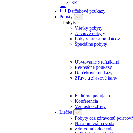
SK
Darčekové poukazy
Pobyty
Pobyty
Všetky pobyty
Akciové pobyty
Pobyty pre samoplatcov
Špeciálne pobyty
Ubytovanie s raňajkami
Rekreačné poukazy
Darčekové poukazy
Zľavy a zľavové karty
Kultúrne podujatia
Konferencia
Vernostné zľavy
Liečba
Pobyty cez zdravotnú poisťov
Naša minerálna voda
Zdravotné oddelenie