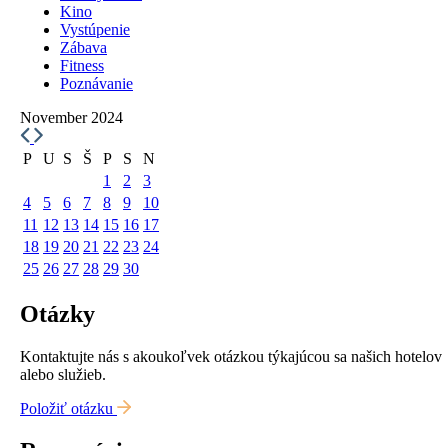
Kino
Vystúpenie
Zábava
Fitness
Poznávanie
November 2024
P
U
S
Š
P
S
N
1
2
3
4
5
6
7
8
9
10
11
12
13
14
15
16
17
18
19
20
21
22
23
24
25
26
27
28
29
30
Otázky
Kontaktujte nás s akoukoľvek otázkou týkajúcou sa našich hotelov
alebo služieb.
Položiť otázku