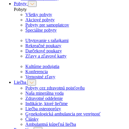
Pobyty
Pobyty
Všetky pobyty
Akciové pobyty
Pobyty pre samoplatcov
Špeciálne pobyty
Ubytovanie s raňajkami
Rekreačné poukazy
Darčekové poukazy
Zľavy a zľavové karty
Kultúrne podujatia
Konferencia
Vernostné zľavy
Liečba
Pobyty cez zdravotnú poisťovňu
Naša minerálna voda
Zdravotné oddelenie
Indikácie, ktoré liečime
Liečba osteoporózy
Gynekologická ambulancia pre verejnosť
Články
Ambulantná kúpeľná liečba