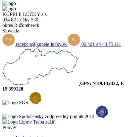
KÚPELE LÚČKY a.s.
034 82 Lúčky 530,
okres Ružomberok
Slovakia
recepcia@kupele-lucky.sk
00 421 44 43 75 111
GPS: N 49.132432, E
19.399128
Pobyty