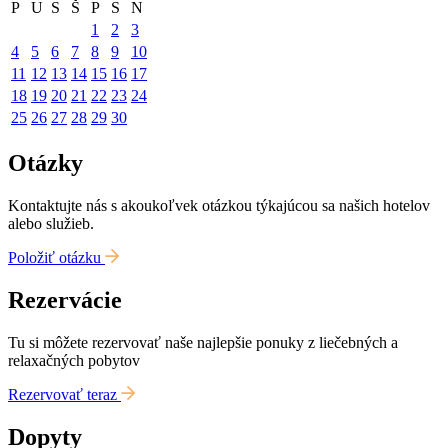
P
U
S
Š
P
S
N
1
2
3
4
5
6
7
8
9
10
11
12
13
14
15
16
17
18
19
20
21
22
23
24
25
26
27
28
29
30
Otázky
Kontaktujte nás s akoukoľvek otázkou týkajúcou sa našich hotelov
alebo služieb.
Položiť otázku
Rezervácie
Tu si môžete rezervovať naše najlepšie ponuky z liečebných a
relaxačných pobytov
Rezervovať teraz
Dopyty