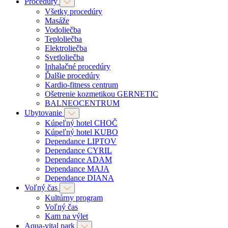
Procedúry
Všetky procedúry
Masáže
Vodoliečba
Teploliečba
Elektroliečba
Svetloliečba
Inhalačné procedúry
Ďalšie procedúry
Kardio-fitness centrum
Ošetrenie kozmetikou GERNETIC
BALNEOCENTRUM
Ubytovanie
Kúpeľný hotel CHOČ
Kúpeľný hotel KUBO
Dependance LIPTOV
Dependance CYRIL
Dependance ADAM
Dependance MAJA
Dependance DIANA
Voľný čas
Kultúrny program
Voľný čas
Kam na výlet
Aqua-vital park