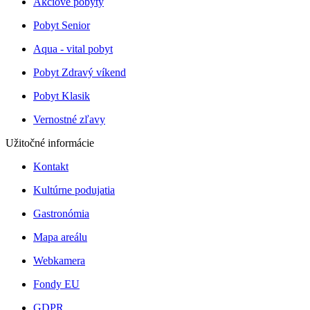
Akciové pobyty
Pobyt Senior
Aqua - vital pobyt
Pobyt Zdravý víkend
Pobyt Klasik
Vernostné zľavy
Užitočné informácie
Kontakt
Kultúrne podujatia
Gastronómia
Mapa areálu
Webkamera
Fondy EU
GDPR