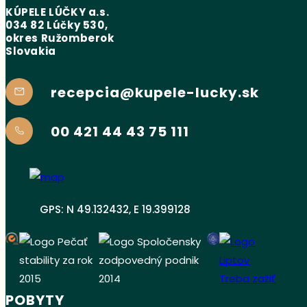
KÚPELE LÚČKY a.s.
034 82 Lúčky 530,
okres Ružomberok
Slovakia
recepcia@kupele-lucky.sk
00 421 44 43 75 111
GPS: N 49.132432, E 19.399128
POBYTY