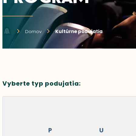
Domov
Kultúrne podujatia
Vyberte typ podujatia:
P
U