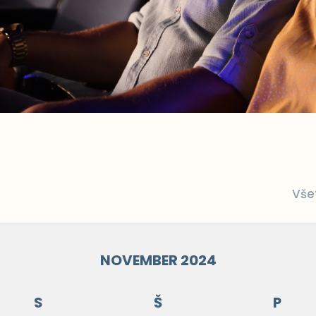
Vše
NOVEMBER 2024
S
Š
P