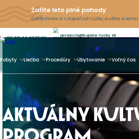
Zažite leto plné pohody
Oddýchnite si v Kúpeľoch Lúčky a užite si letn
recepcia@kupele-lucky.sk
00 421 44 43 75 111
Pobyty
Liečba
Procedúry
Ubytovanie
Voľný čas
AKTUÁLNY KUL
PROGRAM