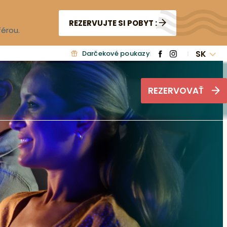
REZERVUJTE SI POBYT :
férou.
SK
Darčekové poukazy
REZERVOVAŤ