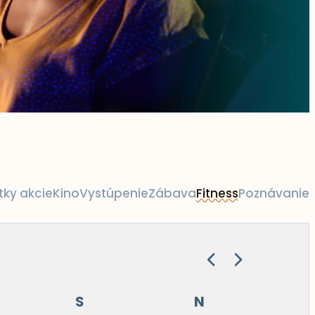
tky akcie
Kino
Vystúpenie
Zábava
Fitness
Poznávanie
S
N