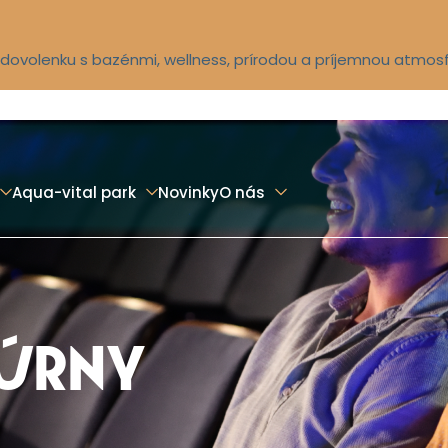
ú dovolenku s bazénmi, wellness, prírodou a príjemnou atmos
Aqua-vital park
Novinky
O nás
TÚRNY