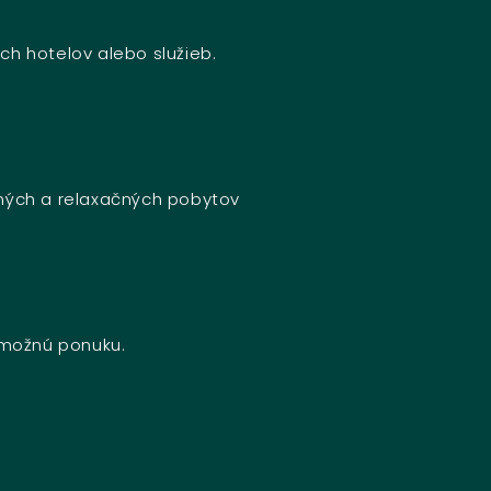
ch hotelov alebo služieb.
bných a relaxačných pobytov
u možnú ponuku.