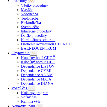
Procedúry
Všetky procedúry
Masáže
Vodoliečba
Teploliečba
Elektroliečba
Svetloliečba
Inhalačné procedúry
Ďalšie procedúry
Kardio-fitness centrum
Ošetrenie kozmetikou GERNETIC
BALNEOCENTRUM
Ubytovanie
Kúpeľný hotel CHOČ
Kúpeľný hotel KUBO
Dependance LIPTOV
Dependance CYRIL
Dependance ADAM
Dependance MAJA
Dependance DIANA
Voľný čas
Kultúrny program
Voľný čas
Kam na výlet
Aqua-vital park