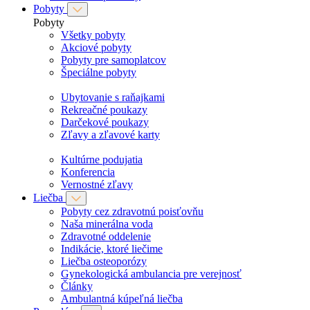
Pobyty
Pobyty
Všetky pobyty
Akciové pobyty
Pobyty pre samoplatcov
Špeciálne pobyty
Ubytovanie s raňajkami
Rekreačné poukazy
Darčekové poukazy
Zľavy a zľavové karty
Kultúrne podujatia
Konferencia
Vernostné zľavy
Liečba
Pobyty cez zdravotnú poisťovňu
Naša minerálna voda
Zdravotné oddelenie
Indikácie, ktoré liečime
Liečba osteoporózy
Gynekologická ambulancia pre verejnosť
Články
Ambulantná kúpeľná liečba