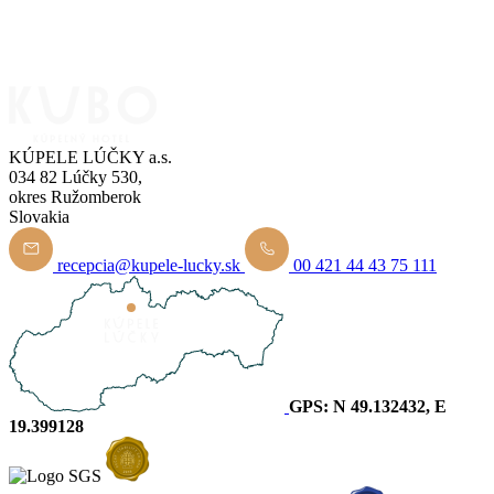
KÚPELE LÚČKY a.s.
034 82 Lúčky 530,
okres Ružomberok
Slovakia
recepcia@kupele-lucky.sk
00 421 44 43 75 111
GPS: N 49.132432, E
19.399128