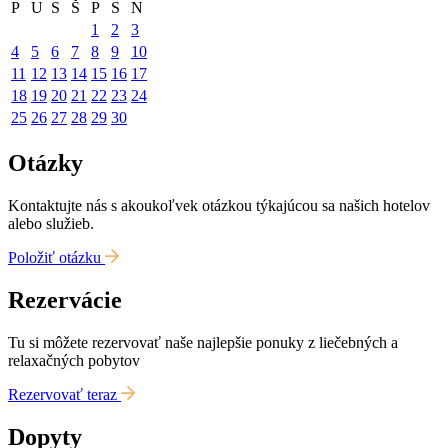
P
U
S
Š
P
S
N
1
2
3
4
5
6
7
8
9
10
11
12
13
14
15
16
17
18
19
20
21
22
23
24
25
26
27
28
29
30
Otázky
Kontaktujte nás s akoukoľvek otázkou týkajúcou sa našich hotelov
alebo služieb.
Položiť otázku
Rezervácie
Tu si môžete rezervovať naše najlepšie ponuky z liečebných a
relaxačných pobytov
Rezervovať teraz
Dopyty