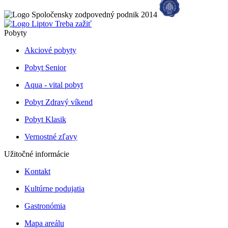
Pobyty
Akciové pobyty
Pobyt Senior
Aqua - vital pobyt
Pobyt Zdravý víkend
Pobyt Klasik
Vernostné zľavy
Užitočné informácie
Kontakt
Kultúrne podujatia
Gastronómia
Mapa areálu