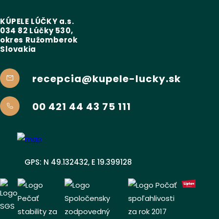
KÚPELE LÚČKY a.s.
034 82 Lúčky 530,
okres Ružomberok
Slovakia
recepcia@kupele-lucky.sk
00 421 44 43 75 111
GPS: N 49.132432, E 19.399128