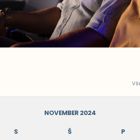
Vš
NOVEMBER 2024
S
Š
P