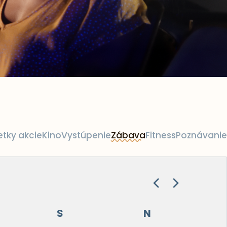
etky akcie
Kino
Vystúpenie
Zábava
Fitness
Poznávanie
S
N