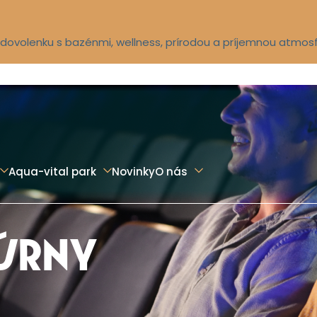
ú dovolenku s bazénmi, wellness, prírodou a príjemnou atmos
Aqua-vital park
Novinky
O nás
ÚRNY