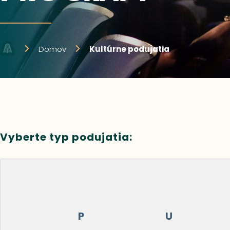
Domov
Kultúrne podujatia
Vyberte typ podujatia:
P
U