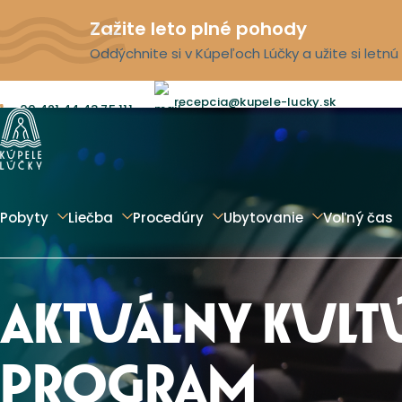
Zažite leto plné pohody
Oddýchnite si v Kúpeľoch Lúčky a užite si letn
recepcia@kupele-lucky.sk
00 421 44 43 75 111
Pobyty
Liečba
Procedúry
Ubytovanie
Voľný čas
AKTUÁLNY KULT
PROGRAM