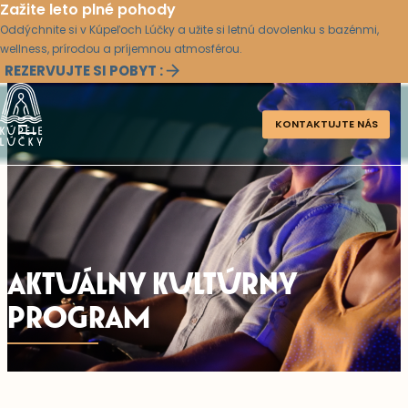
Zažite leto plné pohody
Oddýchnite si v Kúpeľoch Lúčky a užite si letnú dovolenku s bazénmi,
wellness, prírodou a príjemnou atmosférou.
REZERVUJTE SI POBYT :
KONTAKTUJTE NÁS
AKTUÁLNY KULTÚRNY
PROGRAM