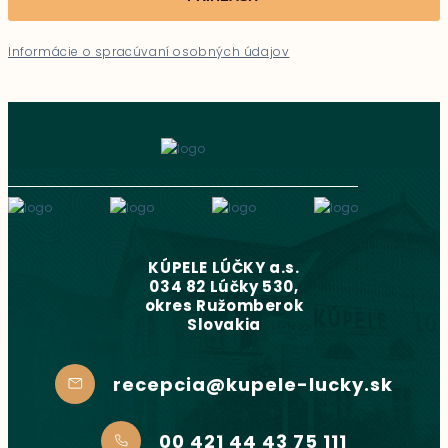
Informácie o spracúvaní osobných údajov
KÚPELE LÚČKY a.s.
034 82 Lúčky 530,
okres Ružomberok
Slovakia
recepcia@kupele-lucky.sk
00 421 44 43 75 111