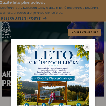
Zažite leto plné pohody
Oddýchnite si v Kúpeľoch Lúčky a užite si letnú dovolenku s bazénmi,
wellness, prírodou a príjemnou atmosférou.
REZERVUJTE SI POBYT :
KONTAKTUJTE NÁS
×
AKTUÁLNY KULTÚRNY
PROGRAM