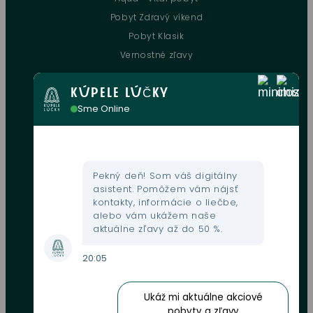
Pobyt Zdravý víkend
Pobyt Klasik
Vernostné zľavy
KÚPELE LÚČKY
UŽITOČNÉ INFORMÁCIE
Sme Online
Kontakt
Kultúrne podujatia
Gastronómia
Pekný deň! Som váš digitálny
Mapa areálu
asistent. Pomôžem vám nájsť
kontakty, informácie o liečbe,
Webkamera
alebo vám ukážem naše
Fondy EU
aktuálne zľavy až do 50 %.
GDPR
20:05
Obchodné podmienky
Zľavové karty
Ukáž mi aktuálne akciové
Oznamovanie protispoločenskej činnosti
pobyty a zľavy