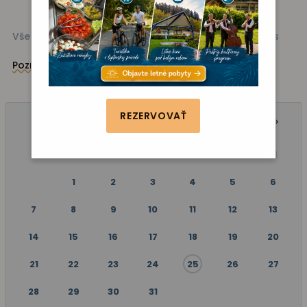
Všetky akcie
Kino
Vystúpenie
Zábava
Fitness
Poznávanie
REZERVOVAŤ
OKTÓBER 2024
P
U
S
Š
P
S
N
1
2
3
4
5
6
7
8
9
10
11
12
13
14
15
16
17
18
19
20
21
22
23
24
25
26
27
28
29
30
31