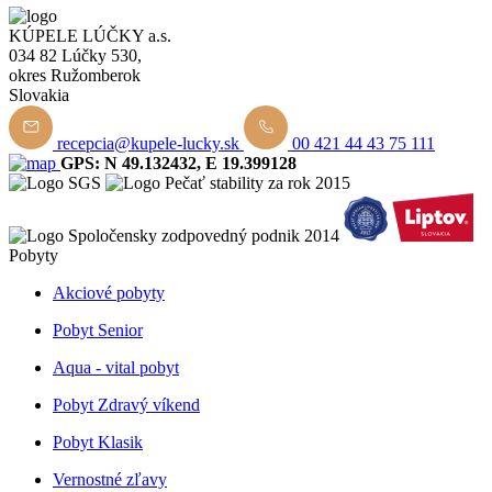
KÚPELE LÚČKY a.s.
034 82 Lúčky 530,
okres Ružomberok
Slovakia
recepcia@kupele-lucky.sk
00 421 44 43 75 111
GPS: N 49.132432, E 19.399128
Pobyty
Akciové pobyty
Pobyt Senior
Aqua - vital pobyt
Pobyt Zdravý víkend
Pobyt Klasik
Vernostné zľavy