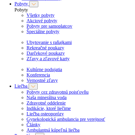
Pobyty
Pobyty
Všetky pobyty
Akciové pobyty
Pobyty pre samoplatcov
Špeciálne pobyty
Ubytovanie s raňajkami
Rekreačné poukazy
Darčekové poukazy
Zľavy a zľavové karty
Kultúrne podujatia
Konferencia
Vernostné zľavy
Liečba
Pobyty cez zdravotnú poisťovňu
Naša minerálna voda
Zdravotné oddelenie
Indikácie, ktoré liečime
Liečba osteoporózy
Gynekologická ambulancia pre verejnosť
Články
Ambulantná kúpeľná liečba