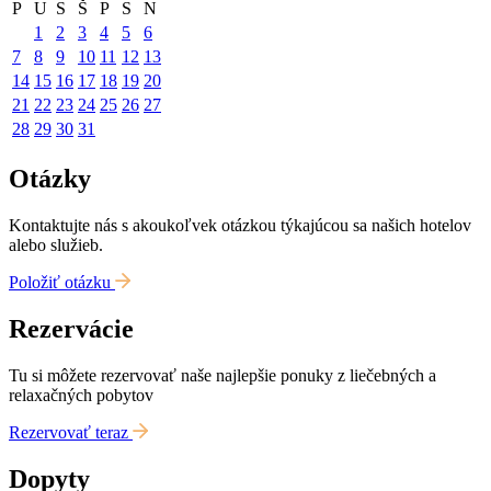
P
U
S
Š
P
S
N
1
2
3
4
5
6
7
8
9
10
11
12
13
14
15
16
17
18
19
20
21
22
23
24
25
26
27
28
29
30
31
Otázky
Kontaktujte nás s akoukoľvek otázkou týkajúcou sa našich hotelov
alebo služieb.
Položiť otázku
Rezervácie
Tu si môžete rezervovať naše najlepšie ponuky z liečebných a
relaxačných pobytov
Rezervovať teraz
Dopyty