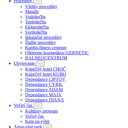
Procedúry
Všetky procedúry
Masáže
Vodoliečba
Teploliečba
Elektroliečba
Svetloliečba
Inhalačné procedúry
Ďalšie procedúry
Kardio-fitness centrum
Ošetrenie kozmetikou GERNETIC
BALNEOCENTRUM
Ubytovanie
Kúpeľný hotel CHOČ
Kúpeľný hotel KUBO
Dependance LIPTOV
Dependance CYRIL
Dependance ADAM
Dependance MAJA
Dependance DIANA
Voľný čas
Kultúrny program
Voľný čas
Kam na výlet
Aqua-vital park