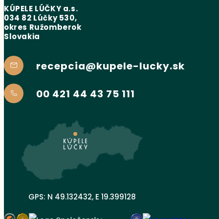
KÚPELE LÚČKY a.s.
034 82 Lúčky 530,
okres Ružomberok
Slovakia
recepcia@kupele-lucky.sk
00 421 44 43 75 111
GPS: N 49.132432, E 19.399128