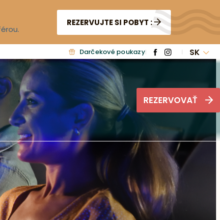
REZERVUJTE SI POBYT :
férou.
SK
Darčekové poukazy
REZERVOVAŤ