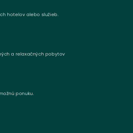
ch hotelov alebo služieb.
bných a relaxačných pobytov
u možnú ponuku.