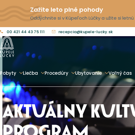
Zažite leto plné pohody
Oddýchnite si v Kúpeľoch Lúčky a užite si letn
00 421 44 43 75 111
recepcia@kupele-lucky.sk
Pobyty
Liečba
Procedúry
Ubytovanie
Voľný čas
AKTUÁLNY KUL
PROGRAM