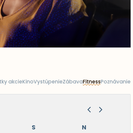
tky akcie
Kino
Vystúpenie
Zábava
Fitness
Poznávanie
S
N