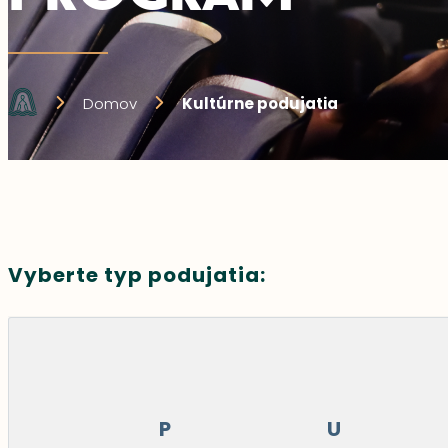
Domov
Kultúrne podujatia
Vyberte typ podujatia:
P
U