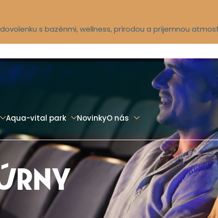
ú dovolenku s bazénmi, wellness, prírodou a príjemnou atmos
Aqua-vital park
Novinky
O nás
TÚRNY