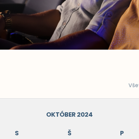
Vše
OKTÓBER 2024
S
Š
P