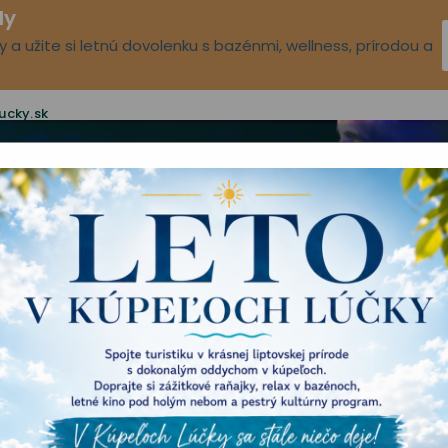
dy
 a užite si letnú dovolenku s bazénmi, wellness, prírodou a
ucky.sk
Ubytovanie
Voľný čas
Aqua-vital park
Novinky
O n
KULTÚRNY