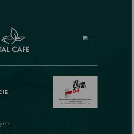
IE
jatia