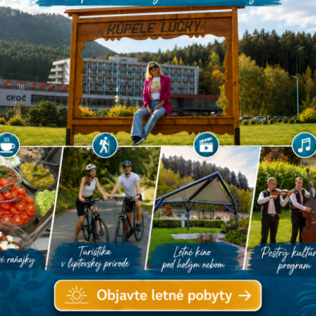
a
Všetky akcie
Kino
24
S
N