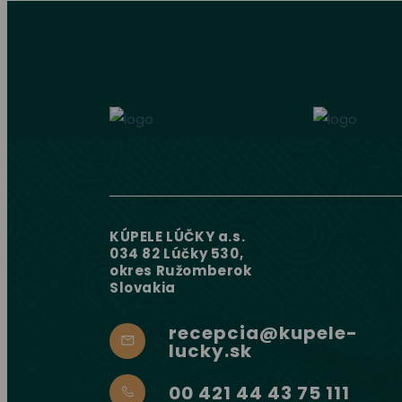
KÚPELE LÚČKY a.s.
034 82 Lúčky 530,
okres Ružomberok
Slovakia
recepcia@kupele-
lucky.sk
00 421 44 43 75 111