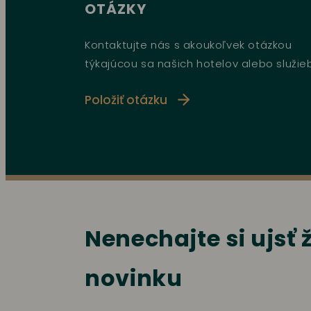
OTÁZKY
Kontaktujte nás s akoukoľvek otázkou
týkajúcou sa našich hotelov alebo služie
Položiť otázku
Nenechajte si ujsť
novinku