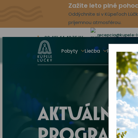
Zažite leto plné poho
Oddýchnite si v Kúpeľoch Lúčky
príjemnou atmosférou.
recepcia@kupele-l
00 421 44 43 75 111
Pobyty
Liečba
Procedúry
AKTUÁLNY 
PROGRAM