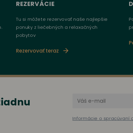
REZERVÁCIE
Tu si môžete rezervovať naše najlepšie
P
b.
ponuky z liečebných a relaxačných
p
pobytov
P
Rezervovať teraz
 žiadnu
Informácie o spracúvaní