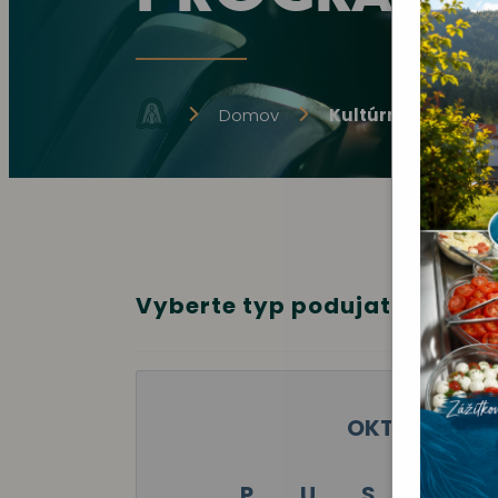
Domov
Kultúrne podujati
Vyberte typ podujatia:
OKTÓBER 20
P
U
S
Š
P