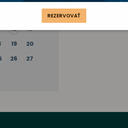
4
5
6
REZERVOVAŤ
1
12
13
8
19
20
5
26
27