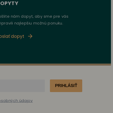
DOPYTY
ošlite nám dopyt, aby sme pre vás
ripravili najlepšiu možnú ponuku.
oslať dopyt
PRIHLÁSIŤ
 osobných údajov