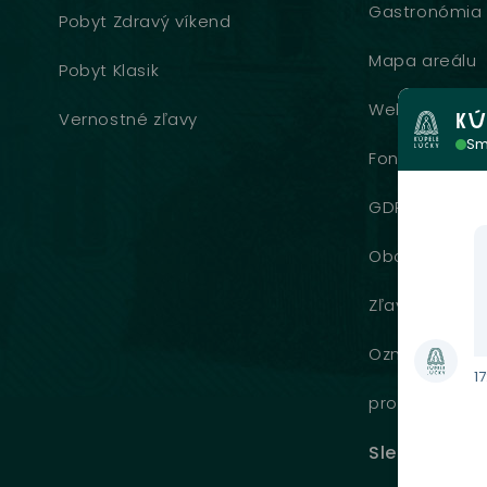
Gastronómia
Pobyt Zdravý víkend
Mapa areálu
Pobyt Klasik
Webkamera
Vernostné zľavy
KÚ
Sm
Fondy EU
GDPR
Obchodné po
Zľavové karty
Oznamovani
17
protispoločen
Sledujte nás