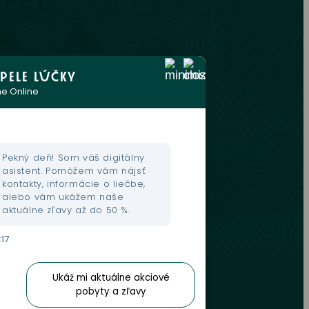
PELE LÚČKY
e Online
Pekný deň! Som váš digitálny
dmienky
asistent. Pomôžem vám nájsť
kontakty, informácie o liečbe,
alebo vám ukážem naše
aktuálne zľavy až do 50 %.
e
:17
skej činnosti
Ukáž mi aktuálne akciové
 aj na sieťach
pobyty a zľavy