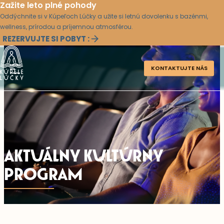
Zažite leto plné pohody
Oddýchnite si v Kúpeľoch Lúčky a užite si letnú dovolenku s bazénmi,
wellness, prírodou a príjemnou atmosférou.
REZERVUJTE SI POBYT :
KONTAKTUJTE NÁS
AKTUÁLNY KULTÚRNY
PROGRAM