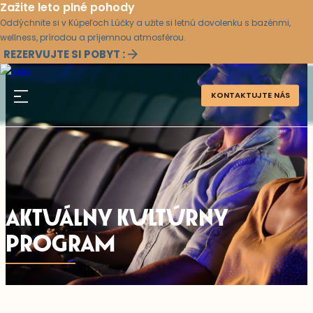
Zažite leto plné pohody
Oddýchnite si v Kúpeľoch Lúčky a užite si letnú dovolenku s bazénmi,
wellness, prírodou a príjemnou atmosférou.
REZERVUJTE SI POBYT :
KONTAKTUJTE NÁS
AKTUÁLNY KULTÚRNY
PROGRAM