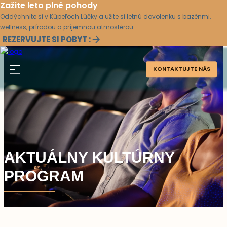
Zažite leto plné pohody
Oddýchnite si v Kúpeľoch Lúčky a užite si letnú dovolenku s bazénmi,
wellness, prírodou a príjemnou atmosférou.
REZERVUJTE SI POBYT :
KONTAKTUJTE NÁS
AKTUÁLNY KULTÚRNY
PROGRAM