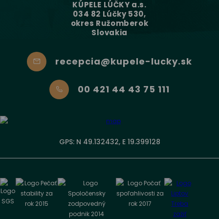
KÚPELE LÚČKY a.s.
034 82 Lúčky 530,
okres Ružomberok
Slovakia
recepcia@kupele-lucky.sk
00 421 44 43 75 111
GPS: N 49.132432, E 19.399128