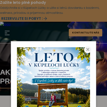
Zažite leto plné pohody
Oddýchnite si v Kúpeľoch Lúčky a užite si letnú dovolenku s bazénmi,
wellness, prírodou a príjemnou atmosférou.
REZERVUJTE SI POBYT :
KONTAKTUJTE NÁS
×
AKTUÁLNY KULTÚRNY
PROGRAM