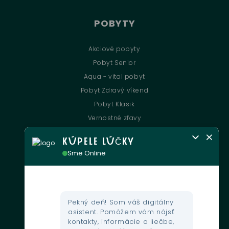
POBYTY
Akciové pobyty
Pobyt Senior
Aqua - vital pobyt
Pobyt Zdravý víkend
Pobyt Klasik
Vernostné zľavy
KÚPELE LÚČKY
UŽITOČNÉ INFORMÁCIE
Sme Online
Kontakt
Kultúrne podujatia
Gastronómia
Pekný deň! Som váš digitálny
asistent. Pomôžem vám nájsť
Mapa areálu
kontakty, informácie o liečbe,
Webkamera