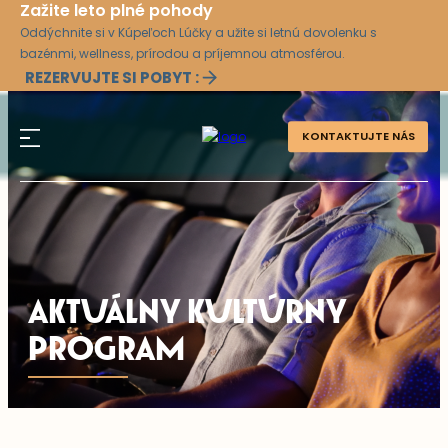
Zažite leto plné pohody
Oddýchnite si v Kúpeľoch Lúčky a užite si letnú dovolenku s
bazénmi, wellness, prírodou a príjemnou atmosférou.
REZERVUJTE SI POBYT :
KONTAKTUJTE NÁS
AKTUÁLNY KULTÚRNY
PROGRAM