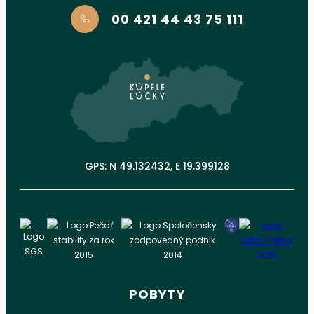
00 421 44 43 75 111
GPS: N 49.132432, E 19.399128
POBYTY