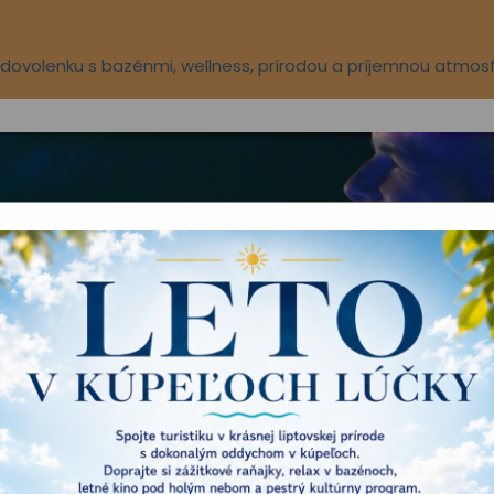
ú dovolenku s bazénmi, wellness, prírodou a príjemnou atmos
Aqua-vital park
Novinky
O nás
TÚRNY