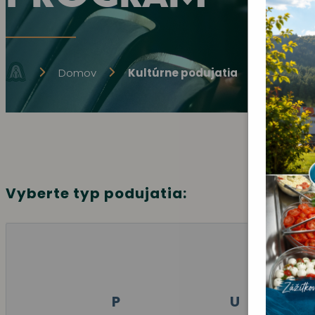
Domov
Kultúrne podujatia
Vyberte typ podujatia:
P
U