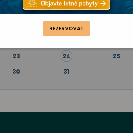
2
3
4
9
10
11
REZERVOVAŤ
16
17
18
23
24
25
30
31