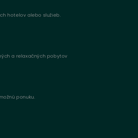
ch hotelov alebo služieb.
bných a relaxačných pobytov
u možnú ponuku.