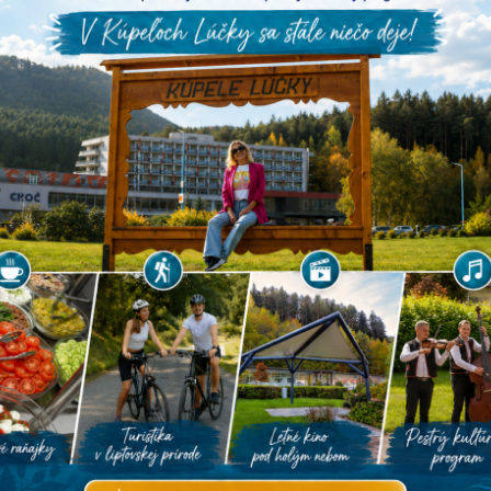
Vše
OKTÓBER 2024
S
Š
P