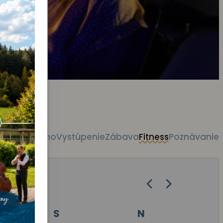
tky akcie
Kino
Vystúpenie
Zábava
Fitness
Poznávanie
S
N