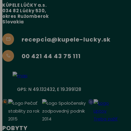
KÚPELE LÚČKY a.s.
034 82 Lúčky 530,
okres Ružomberok
Slovakia
recepcia@kupele-lucky.sk
00 421 44 43 75 111
GPS: N 49.132432, E 19.399128
POBYTY