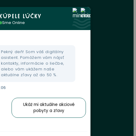
KÚPELE LÚČKY
Sme Online
Pekný deň! Som váš digitálny
asistent. Pomôžem vám nájsť
kontakty, informácie o liečbe,
alebo vám ukážem naše
aktuálne zľavy až do 50 %.
0:06
Ukáž mi aktuálne akciové
pobyty a zľavy