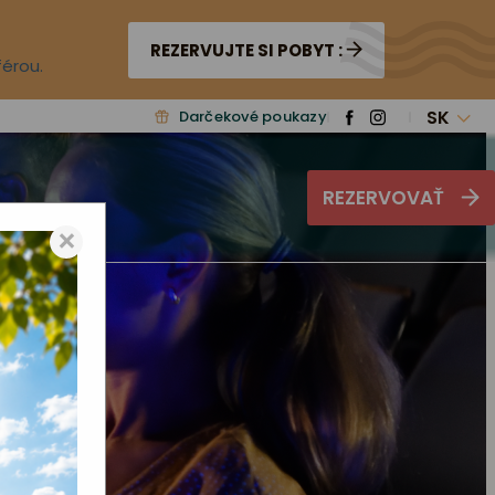
REZERVUJTE SI POBYT :
férou.
SK
Darčekové poukazy
REZERVOVAŤ
×