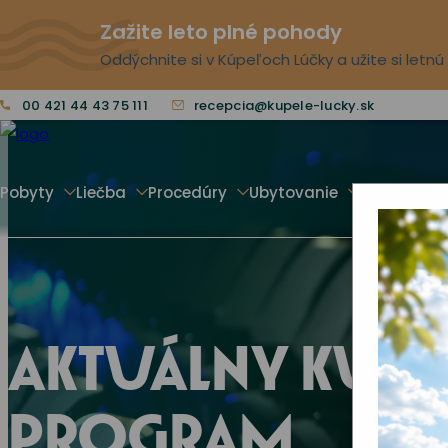
Zažite leto plné pohody
Oddýchnite si v Kúpeľoch Lúčky a užite si letn
00 421 44 43 75 111
recepcia@kupele-lucky.sk
Pobyty
Liečba
Procedúry
Ubytovanie
Voľný čas
AKTUÁLNY KUL
PROGRAM